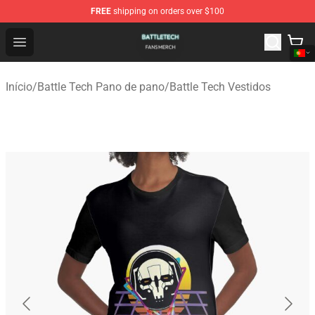
FREE
shipping on orders over $100
Battle Tech Shop - Official Battle Tech Merchandise Store
Open menu
Início
/
Battle Tech Pano de pano
/
Battle Tech Vestidos