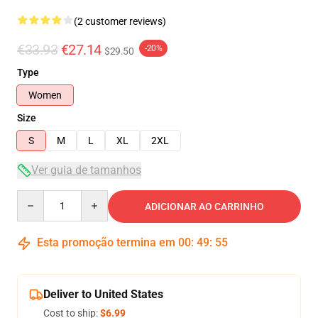
(2 customer reviews)
€33.93
€27.14
-20%
$29.50
Type
Women
Size
S
M
L
XL
2XL
Ver guia de tamanhos
Quantity
ADICIONAR AO CARRINHO
Esta promoção termina em
00
:
49
:
54
Deliver to United States
Cost to ship:
$6.99