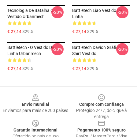
Tecnologia De Batalha O
Battletech Liao Vestido De
-20%
-20%
Vestido Urbanmech
Linha
€ 27,14
$29.5
€ 27,14
$29.5
Battletech - O Vestido De
Battletech Davion Gráfico T-
-20%
-20%
Linha Urbanmech
Shirt Vestido
€ 27,14
$29.5
€ 27,14
$29.5
Footer
Envio mundial
Compre com confiança
Enviamos para mais de 200 países
Protegido 24/7, do clique à
entrega
Garantia internacional
Pagamento 100% seguro
Oferecido no país de uso
PayPal / MasterCard / Visa