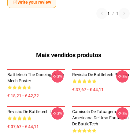
Write your review
1
/
1
Mais vendidos produtos
Battletech The Dancing Urban
Revisão De Battletech Pullover
-20%
-20%
Mech Poster
€ 37,67 - € 44,11
€ 18,21 - € 42,22
Revisão De Battletech Liao
Camisola De Tatuagem
-20%
-20%
Americana De Urso Fantasma
De BattleTech
€ 37,67 - € 44,11