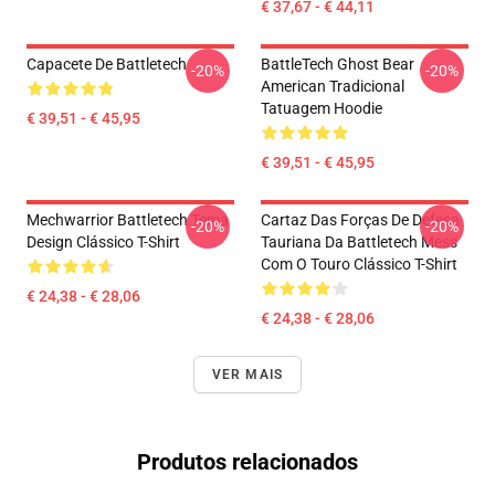
€ 37,67 - € 44,11
Capacete De Battletech
BattleTech Ghost Bear
-20%
-20%
American Tradicional
Tatuagem Hoodie
€ 39,51 - € 45,95
€ 39,51 - € 45,95
Mechwarrior Battletech Tema
Cartaz Das Forças De Defesa
-20%
-20%
Design Clássico T-Shirt
Tauriana Da Battletech Mess
Com O Touro Clássico T-Shirt
€ 24,38 - € 28,06
€ 24,38 - € 28,06
VER MAIS
Produtos relacionados