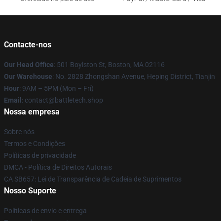
Contacte-nos
Our Head Office
: 501 Boylston St, Boston, MA 02116
Our Warehouse
: No. 2828 Zhongshan Avenue, Heping District, Tianjin
Hour
: 9AM – 5PM (Mon – Fri)
Email
: contact@battletech.shop
Nossa empresa
Sobre nós
Termos e Condições
Políticas de privacidade
DMCA - Política de Direitos Autorais
CA SB657: Lei de Transparência de Cadeia de Suprimentos
Nosso Suporte
Políticas de envio e entrega