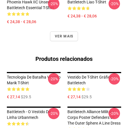
Phoenix Hawk IIC Unseen
Battletech Liao T-Shirt
-20%
-20%
Battletech Essential T-Shirt
€ 24,38 - € 28,06
€ 24,38 - € 28,06
VER MAIS
Produtos relacionados
Tecnologia De Batalha Vestido
Vestido De T-Shirt Gráfico
-20%
-20%
Marik T-Shirt
Battletech
€ 27,14
$29.5
€ 27,14
$29.5
Battletech - O Vestido De
Battletech Alliance Military
-20%
-20%
Linha Urbanmech
Corps Poster Defenders Of
The Outer Sphere A Line Dress