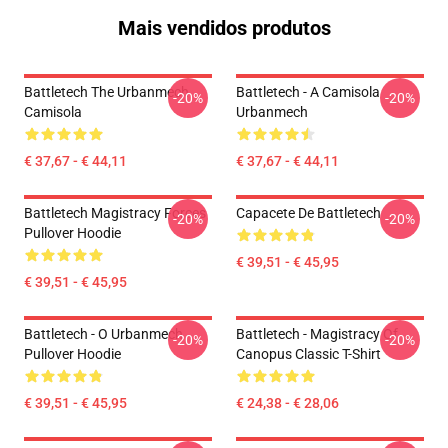
Mais vendidos produtos
Battletech The Urbanmech
Battletech - A Camisola
-20%
-20%
Camisola
Urbanmech
€ 37,67 - € 44,11
€ 37,67 - € 44,11
Battletech Magistracy Forces
Capacete De Battletech
-20%
-20%
Pullover Hoodie
€ 39,51 - € 45,95
€ 39,51 - € 45,95
Battletech - O Urbanmech
Battletech - Magistracy Of
-20%
-20%
Pullover Hoodie
Canopus Classic T-Shirt
€ 39,51 - € 45,95
€ 24,38 - € 28,06