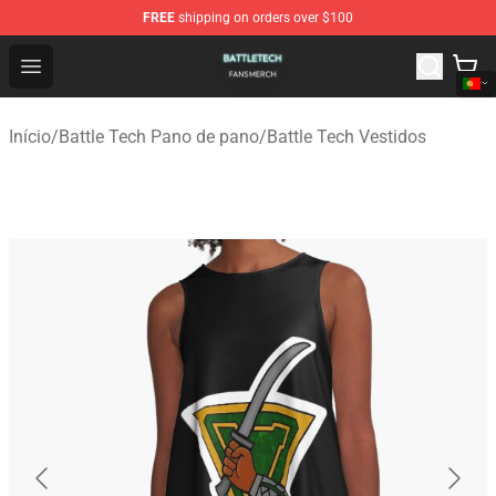
FREE
shipping on orders over $100
Battle Tech Shop - Official Battle Tech Merchandise Store
Open menu
Início
/
Battle Tech Pano de pano
/
Battle Tech Vestidos