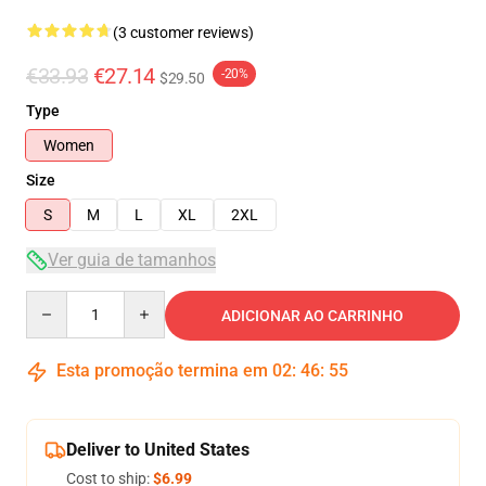
(3 customer reviews)
€33.93
€27.14
-20%
$29.50
Type
Women
Size
S
M
L
XL
2XL
Ver guia de tamanhos
Quantity
ADICIONAR AO CARRINHO
Esta promoção termina em
02
:
46
:
54
Deliver to United States
Cost to ship:
$6.99