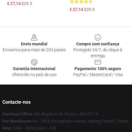
€ 27,14
$29.5
€ 27,14
$29.5
Footer
Envio mundial
Compre com confiança
Enviamos para mais de 200 países
Protegido 24/7, do clique à
entrega
Garantia internacional
Pagamento 100% seguro
Oferecido no país de uso
PayPal / MasterCard / Visa
Contacte-nos
Our Head Office
: 501 Boylston St, Boston, MA 02116
Our Warehouse
: No. 2828 Zhongshan Avenue, Heping District, Tianjin
Hour
: 9AM – 5PM (Mon – Fri)