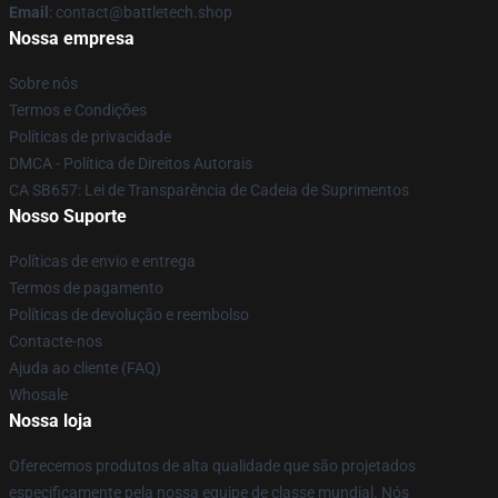
Email
: contact@battletech.shop
Nossa empresa
Sobre nós
Termos e Condições
Políticas de privacidade
DMCA - Política de Direitos Autorais
CA SB657: Lei de Transparência de Cadeia de Suprimentos
Nosso Suporte
Políticas de envio e entrega
Termos de pagamento
Políticas de devolução e reembolso
Contacte-nos
Ajuda ao cliente (FAQ)
Whosale
Nossa loja
Oferecemos produtos de alta qualidade que são projetados
especificamente pela nossa equipe de classe mundial. Nós