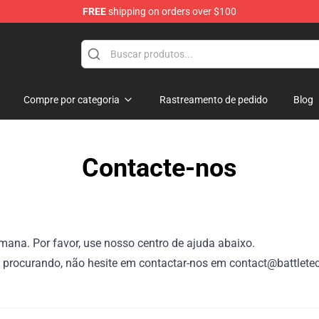
FREE
shipping on orders over $100
ore
Compre por categoria
Rastreamento de pedido
Blog
Contacte-nos
mana. Por favor, use nosso centro de ajuda abaixo.
á procurando, não hesite em contactar-nos em contact@battlet