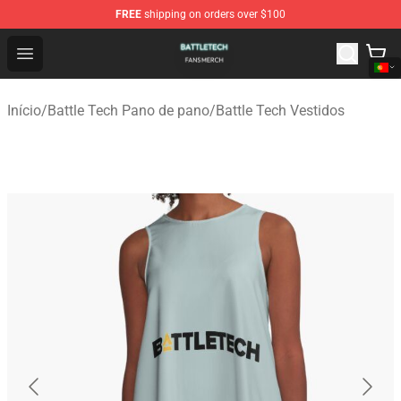
FREE
shipping on orders over $100
Battle Tech Shop - Official Battle Tech Merchandise Store
Open menu
Início
/
Battle Tech Pano de pano
/
Battle Tech Vestidos