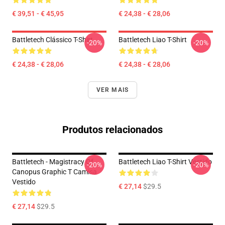
€ 39,51 - € 45,95
€ 24,38 - € 28,06
Battletech Clássico T-Shirt
Battletech Liao T-Shirt
-20%
-20%
€ 24,38 - € 28,06
€ 24,38 - € 28,06
VER MAIS
Produtos relacionados
Battletech - Magistracy Of
Battletech Liao T-Shirt Vestido
-20%
-20%
Canopus Graphic T Camisa
Vestido
€ 27,14
$29.5
€ 27,14
$29.5