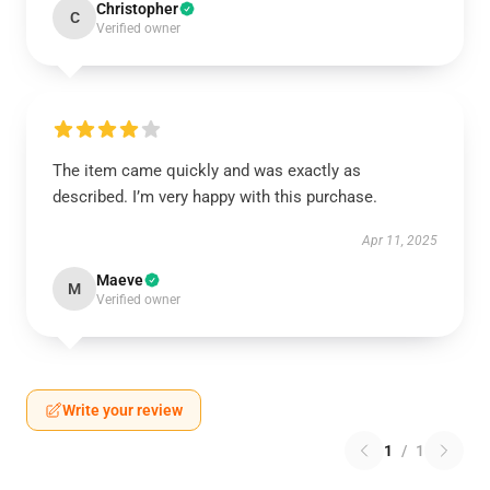
Christopher
C
Verified owner
The item came quickly and was exactly as
described. I’m very happy with this purchase.
Apr 11, 2025
Maeve
M
Verified owner
Write your review
1
/
1