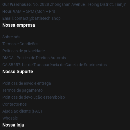
Our Warehouse
: No. 2828 Zhongshan Avenue, Heping District, Tianjin
Hour
: 9AM – 5PM (Mon – Fri)
Email
: contact@battletech.shop
Nossa empresa
Sobre nós
Termos e Condições
Políticas de privacidade
DMCA - Política de Direitos Autorais
CA SB657: Lei de Transparência de Cadeia de Suprimentos
Nosso Suporte
Políticas de envio e entrega
Termos de pagamento
Políticas de devolução e reembolso
Contacte-nos
Ajuda ao cliente (FAQ)
Whosale
Nossa loja