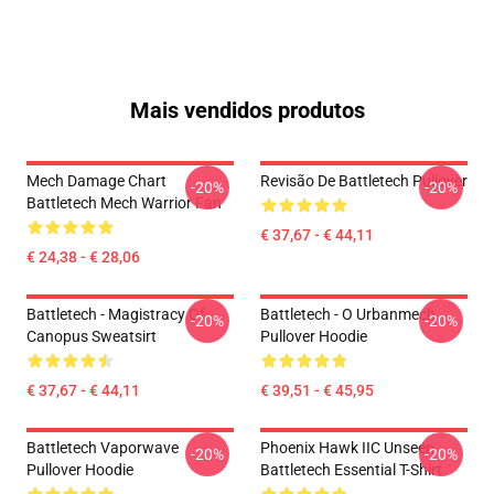
Mais vendidos produtos
Mech Damage Chart
Revisão De Battletech Pullover
-20%
-20%
Battletech Mech Warrior Fan
€ 37,67 - € 44,11
€ 24,38 - € 28,06
Battletech - Magistracy Of
Battletech - O Urbanmech
-20%
-20%
Canopus Sweatsirt
Pullover Hoodie
€ 37,67 - € 44,11
€ 39,51 - € 45,95
Battletech Vaporwave
Phoenix Hawk IIC Unseen
-20%
-20%
Pullover Hoodie
Battletech Essential T-Shirt