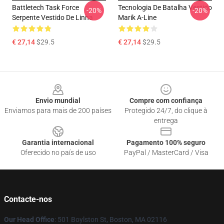
Battletech Task Force
Tecnologia De Batalha Vestido
-20%
-20%
Serpente Vestido De Linha
Marik A-Line
€ 27,14
$29.5
€ 27,14
$29.5
Footer
Envio mundial
Compre com confiança
Enviamos para mais de 200 países
Protegido 24/7, do clique à
entrega
Garantia internacional
Pagamento 100% seguro
Oferecido no país de uso
PayPal / MasterCard / Visa
Contacte-nos
Our Head Office
: 501 Boylston St, Boston, MA 02116