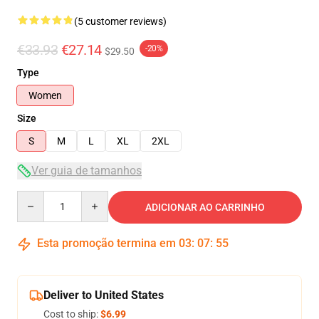
(5 customer reviews)
€33.93
€27.14
-20%
$29.50
Type
Women
Size
S
M
L
XL
2XL
Ver guia de tamanhos
Quantity
ADICIONAR AO CARRINHO
Esta promoção termina em
03
:
07
:
54
Deliver to United States
Cost to ship:
$6.99