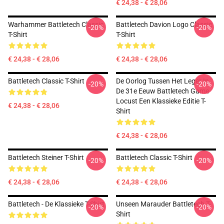
€ 24,38 - € 28,06
Warhammer Battletech Classic
Battletech Davion Logo Classic
-20%
-20%
T-Shirt
T-Shirt
€ 24,38 - € 28,06
€ 24,38 - € 28,06
Battletech Classic T-Shirt
De Oorlog Tussen Het Leger In
-20%
-20%
De 31e Eeuw Battletech Game
Locust Een Klassieke Editie T-
€ 24,38 - € 28,06
Shirt
€ 24,38 - € 28,06
Battletech Steiner T-Shirt
Battletech Classic T-Shirt
-20%
-20%
€ 24,38 - € 28,06
€ 24,38 - € 28,06
Battletech - De Klassieke T-Shirt
Unseen Marauder Battletech T-
-20%
-20%
Shirt