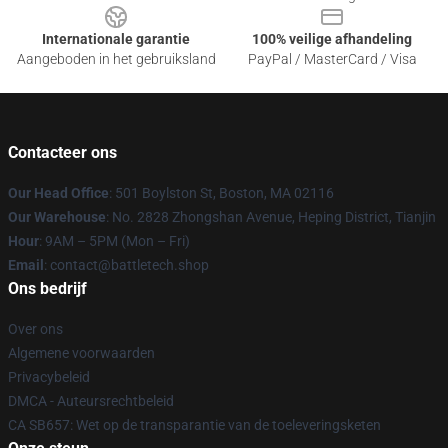
Internationale garantie
100% veilige afhandeling
Aangeboden in het gebruiksland
PayPal / MasterCard / Visa
Contacteer ons
Our Head Office
: 501 Boylston St, Boston, MA 02116
Our Warehouse
: No. 2828 Zhongshan Avenue, Heping District, Tianjin
Hour
: 9AM – 5PM (Mon – Fri)
Email
: contact@battletech.shop
Ons bedrijf
Over ons
Algemene voorwaarden
Privacybeleid
DMCA - Auteursrechtbeleid
CA SB657: Wet op de transparantie van de toeleveringsketen