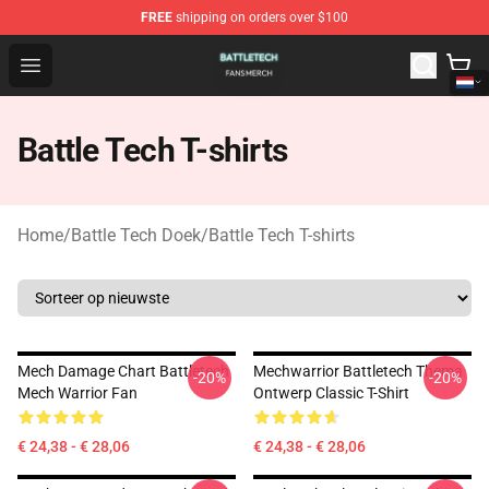
FREE
shipping on orders over $100
Battle Tech Shop - Official Battle Tech Merchandise Store
Open menu
Battle Tech T-shirts
Home
/
Battle Tech Doek
/
Battle Tech T-shirts
Mech Damage Chart Battletech
Mechwarrior Battletech Thema
-20%
-20%
Mech Warrior Fan
Ontwerp Classic T-Shirt
€ 24,38 - € 28,06
€ 24,38 - € 28,06