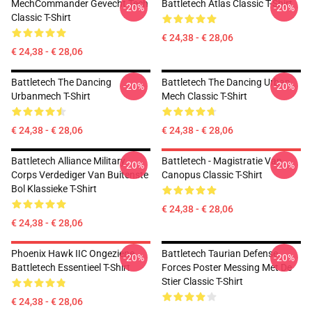
MechCommander Gevecht Tech
Battletech Atlas Classic T-Shirt
-20%
-20%
Classic T-Shirt
€ 24,38 - € 28,06
€ 24,38 - € 28,06
Battletech The Dancing
Battletech The Dancing Urban
-20%
-20%
Urbanmech T-Shirt
Mech Classic T-Shirt
€ 24,38 - € 28,06
€ 24,38 - € 28,06
Battletech Alliance Military
Battletech - Magistratie Van
-20%
-20%
Corps Verdediger Van Buitenste
Canopus Classic T-Shirt
Bol Klassieke T-Shirt
€ 24,38 - € 28,06
€ 24,38 - € 28,06
Phoenix Hawk IIC Ongeziene
Battletech Taurian Defense
-20%
-20%
Battletech Essentieel T-Shirt
Forces Poster Messing Met De
Stier Classic T-Shirt
€ 24,38 - € 28,06