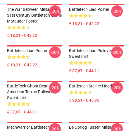
The War Between Military In
Battletech Liao Poster
-20%
-20%
31st Century Battletech Game
Marauder Poster
€ 18,21 - € 42,22
€ 18,21 - € 42,22
Battletech Liao Poster
Battletech Liao Pullover
-20%
-20%
Sweatshirt
€ 18,21 - € 42,22
€ 37,67 - € 44,11
BattleTech Ghost Bear
Battletech Steiner Hoodie
-20%
-20%
American Tattoo Pullover
Sweatshirt
€ 39,51 - € 45,95
€ 37,67 - € 44,11
Mechwarrior Battletech
De Oorlog Tussen Militaire
-20%
-20%