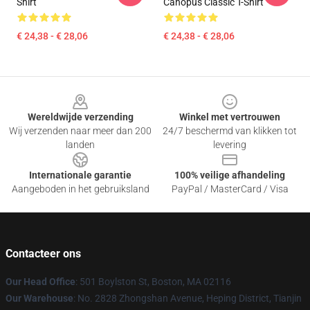
Shirt
Canopus Classic T-Shirt
€ 24,38 - € 28,06
€ 24,38 - € 28,06
Footer
Wereldwijde verzending
Winkel met vertrouwen
Wij verzenden naar meer dan 200
24/7 beschermd van klikken tot
landen
levering
Internationale garantie
100% veilige afhandeling
Aangeboden in het gebruiksland
PayPal / MasterCard / Visa
Contacteer ons
Our Head Office
: 501 Boylston St, Boston, MA 02116
Our Warehouse
: No. 2828 Zhongshan Avenue, Heping District, Tianjin