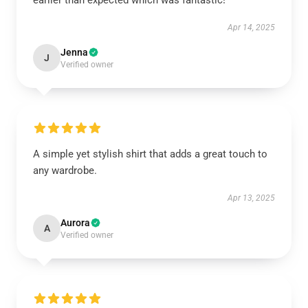
earlier than expected which was fantastic!
Apr 14, 2025
Jenna
J
Verified owner
A simple yet stylish shirt that adds a great touch to
any wardrobe.
Apr 13, 2025
Aurora
A
Verified owner