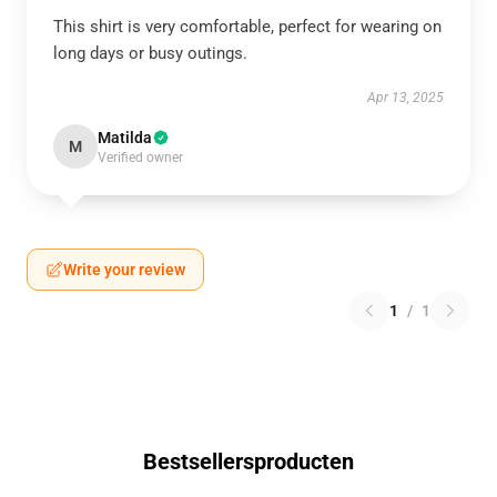
This shirt is very comfortable, perfect for wearing on
long days or busy outings.
Apr 13, 2025
Matilda
M
Verified owner
Write your review
1
/
1
Bestsellersproducten