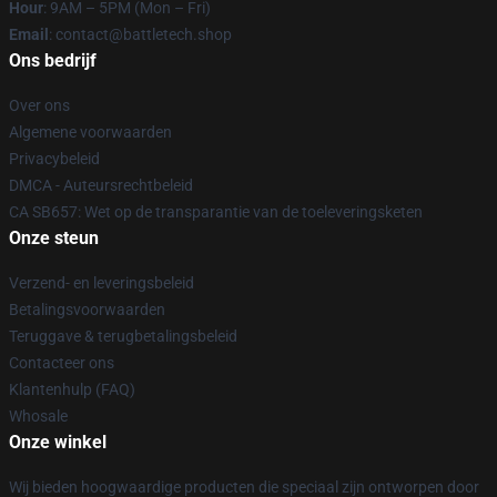
Hour
: 9AM – 5PM (Mon – Fri)
Email
: contact@battletech.shop
Ons bedrijf
Over ons
Algemene voorwaarden
Privacybeleid
DMCA - Auteursrechtbeleid
CA SB657: Wet op de transparantie van de toeleveringsketen
Onze steun
Verzend- en leveringsbeleid
Betalingsvoorwaarden
Teruggave & terugbetalingsbeleid
Contacteer ons
Klantenhulp (FAQ)
Whosale
Onze winkel
Wij bieden hoogwaardige producten die speciaal zijn ontworpen door