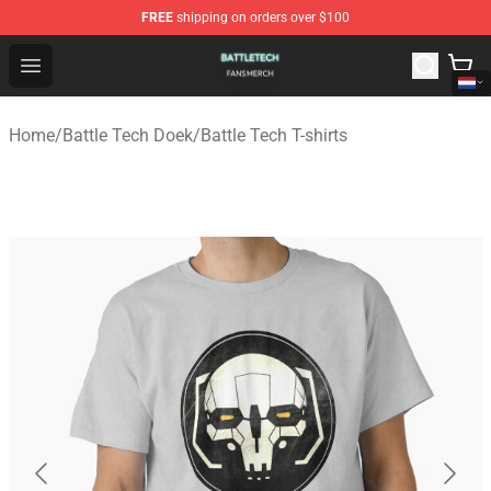
FREE
shipping on orders over $100
Battle Tech Shop - Official Battle Tech Merchandise Store
Open menu
Home
/
Battle Tech Doek
/
Battle Tech T-shirts