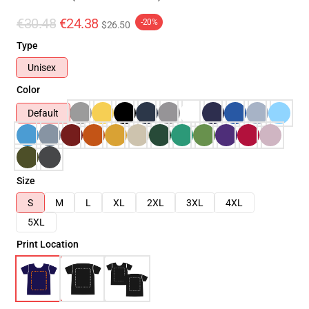
€30.48
€24.38
-20%
$26.50
Type
Unisex
Color
Default
Size
S
M
L
XL
2XL
3XL
4XL
5XL
Print Location