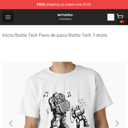
FREE
shipping on orders over $100
Battle Tech Shop - Official Battle Tech Merchandise Store
Open menu
Início
/
Battle Tech Pano de pano
/
Battle Tech T-shirts