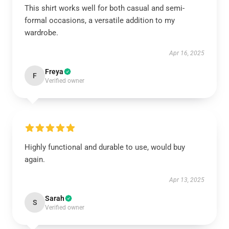
This shirt works well for both casual and semi-
formal occasions, a versatile addition to my
wardrobe.
Apr 16, 2025
Freya
F
Verified owner
Highly functional and durable to use, would buy
again.
Apr 13, 2025
Sarah
S
Verified owner