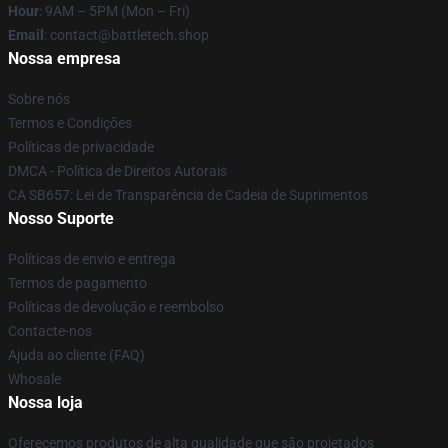
Hour
: 9AM – 5PM (Mon – Fri)
Email
: contact@battletech.shop
Nossa empresa
Sobre nós
Termos e Condições
Políticas de privacidade
DMCA - Política de Direitos Autorais
CA SB657: Lei de Transparência de Cadeia de Suprimentos
Nosso Suporte
Políticas de envio e entrega
Termos de pagamento
Políticas de devolução e reembolso
Contacte-nos
Ajuda ao cliente (FAQ)
Whosale
Nossa loja
Oferecemos produtos de alta qualidade que são projetados