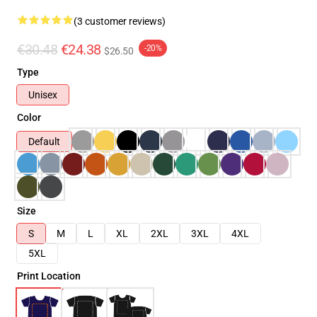
(3 customer reviews)
€30.48
€24.38
-20%
$26.50
Type
Unisex
Color
Default
Size
S
M
L
XL
2XL
3XL
4XL
5XL
Print Location