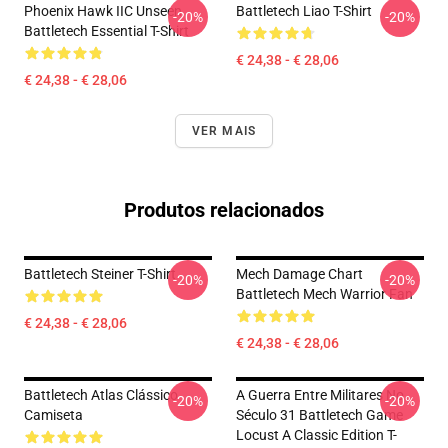
Phoenix Hawk IIC Unseen
Battletech Liao T-Shirt
-20%
-20%
Battletech Essential T-Shirt
€ 24,38 - € 28,06
€ 24,38 - € 28,06
VER MAIS
Produtos relacionados
Battletech Steiner T-Shirt
Mech Damage Chart
-20%
-20%
Battletech Mech Warrior Fan
€ 24,38 - € 28,06
€ 24,38 - € 28,06
Battletech Atlas Clássico
A Guerra Entre Militares No
-20%
-20%
Camiseta
Século 31 Battletech Game
Locust A Classic Edition T-