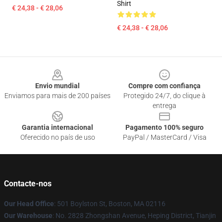
Shirt
€ 24,38 - € 28,06
€ 24,38 - € 28,06
Footer
Envio mundial
Compre com confiança
Enviamos para mais de 200 países
Protegido 24/7, do clique à
entrega
Garantia internacional
Pagamento 100% seguro
Oferecido no país de uso
PayPal / MasterCard / Visa
Contacte-nos
Our Head Office
: 501 Boylston St, Boston, MA 02116
Our Warehouse
: No. 2828 Zhongshan Avenue, Heping District, Tianjin