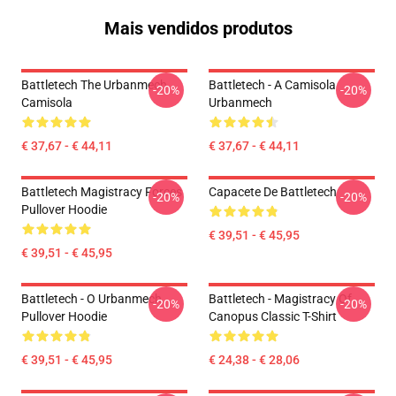
Mais vendidos produtos
Battletech The Urbanmech
Battletech - A Camisola
-20%
-20%
Camisola
Urbanmech
€ 37,67 - € 44,11
€ 37,67 - € 44,11
Battletech Magistracy Forces
Capacete De Battletech
-20%
-20%
Pullover Hoodie
€ 39,51 - € 45,95
€ 39,51 - € 45,95
Battletech - O Urbanmech
Battletech - Magistracy Of
-20%
-20%
Pullover Hoodie
Canopus Classic T-Shirt
€ 39,51 - € 45,95
€ 24,38 - € 28,06