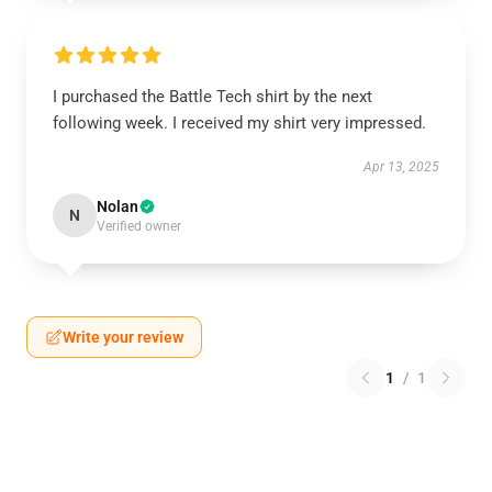
I purchased the Battle Tech shirt by the next
following week. I received my shirt very impressed.
Apr 13, 2025
Nolan
N
Verified owner
Write your review
1
/
1