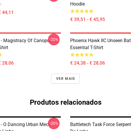
Hoodie
€ 44,11
€ 39,51 - € 45,95
-20%
h - Magistracy Of Canopus
Phoenix Hawk IIC Unseen Bat
Shirt
Essential T-Shirt
€ 28,06
€ 24,38 - € 28,06
VER MAIS
Produtos relacionados
-20%
h - O Dancing Urban Mech
Battletech Task Force Serpen