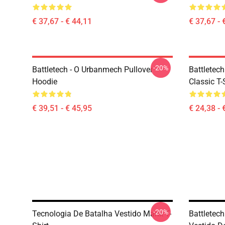
€ 37,67 - € 44,11
€ 37,67 - 
-20%
Battletech - O Urbanmech Pullover
Battletec
Hoodie
Classic T-
€ 39,51 - € 45,95
€ 24,38 - 
-20%
Tecnologia De Batalha Vestido Marik T-
Battletec