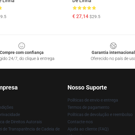
e Linha
De Linha
€ 27,14
9.5
$29.5
Compre com confiança
Garantia internacional
gido 24/7, do clique à entrega
Oferecido no país de us
mpresa
Nosso Suporte
Políticas de envio e entrega
ndições
Termos de pagamento
privacidade
Políticas de devolução e reembolso
ca de Direitos Autorais
Contacte-nos
i de Transparência de Cadeia de
Ajuda ao cliente (FAQ)