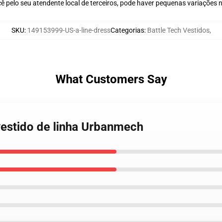
ê pelo seu atendente local de terceiros, pode haver pequenas variações 
SKU
:
149153999-US-a-line-dress
Categorias
:
Battle Tech Vestidos
,
What Customers Say
 vestido de linha Urbanmech