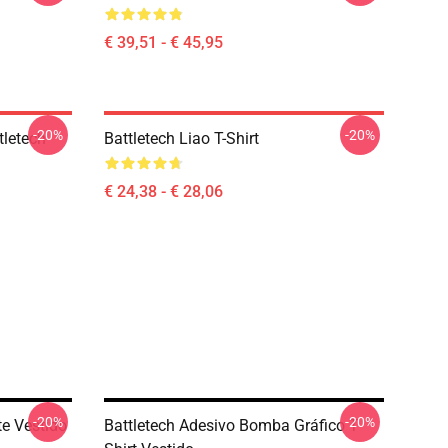
€ 39,51 - € 45,95
-20%
-20%
tletech
Battletech Liao T-Shirt
€ 24,38 - € 28,06
-20%
-20%
te Vestido
Battletech Adesivo Bomba Gráfico T