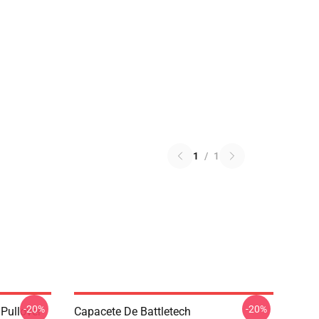
1
/
1
-20%
-20%
 Pullover
Capacete De Battletech