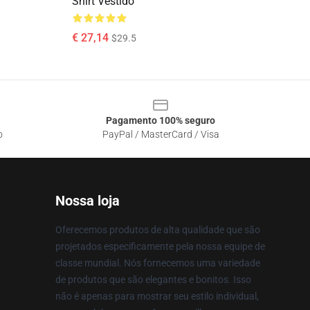
Shirt Vestido
€ 27,14
$29.5
Pagamento 100% seguro
o
PayPal / MasterCard / Visa
Nossa loja
Oferecemos produtos de alta qualidade que são
projetados especificamente pela nossa equipe de
classe mundial. Nós fornecemos uma variedade
de produtos que são elegantes e bonitos. Isso
não é apenas para mostrar seu estilo individual,