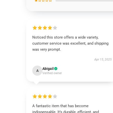
★☆☆☆☆
Noticed this store offers a wide variety,
customer service was excellent, and shipping
was very prompt.
Apr 15, 2025
Abigail
A
Verified owner
A fantastic item that has become
indispensable. It’s durable, efficient, and