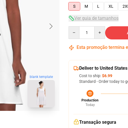
S
M
L
XL
2X
Ver guia de tamanhos
Quantity
Esta promoção termina
Deliver to United States
Cost to ship:
$6.99
blank template
Standard - Order today to g
Production
Today
Transação segura