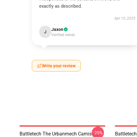
exactly as described.
Apr 10, 2025
Jaxon
J
Verified owner
Write your review
-20%
Battletech The Urbanmech Camisola
Battletec