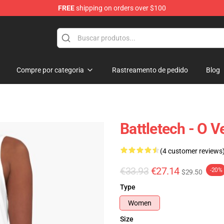
FREE
shipping on orders over $100
ore
Compre por categoria
Rastreamento de pedido
Blog
Battletech - O 
(4 customer reviews
€33.93
€27.14
-20%
$29.50
Type
Women
Size