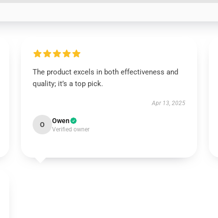
The product excels in both effectiveness and
quality; it’s a top pick.
Apr 13, 2025
Owen
O
Verified owner