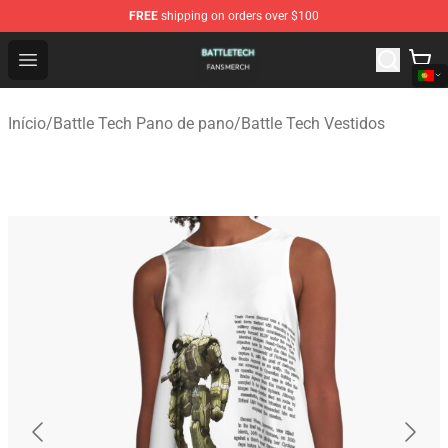
FREE
shipping on orders over $100
Battle Tech Shop - Official Battle Tech Merchandise Store
Open menu
Início
/
Battle Tech Pano de pano
/
Battle Tech Vestidos