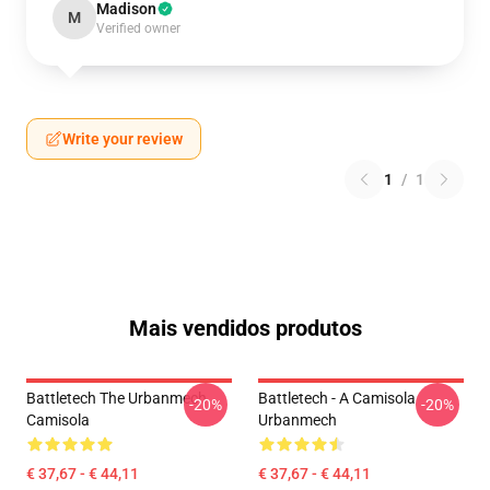
Madison
M
Verified owner
Write your review
1
/
1
Mais vendidos produtos
Battletech The Urbanmech
Battletech - A Camisola
-20%
-20%
Camisola
Urbanmech
€ 37,67 - € 44,11
€ 37,67 - € 44,11