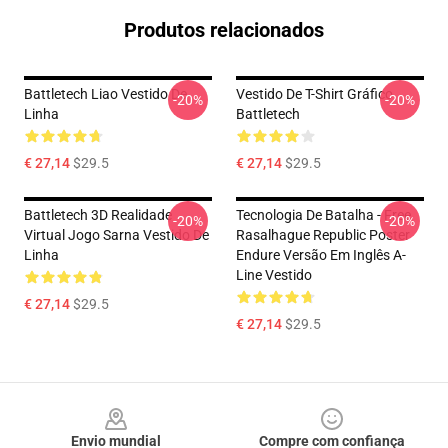
Produtos relacionados
Battletech Liao Vestido De
Vestido De T-Shirt Gráfico
-20%
-20%
Linha
Battletech
€ 27,14
$29.5
€ 27,14
$29.5
Battletech 3D Realidade
Tecnologia De Batalha - Free
-20%
-20%
Virtual Jogo Sarna Vestido De
Rasalhague Republic Poster
Linha
Endure Versão Em Inglês A-
Line Vestido
€ 27,14
$29.5
€ 27,14
$29.5
Footer
Envio mundial
Compre com confiança