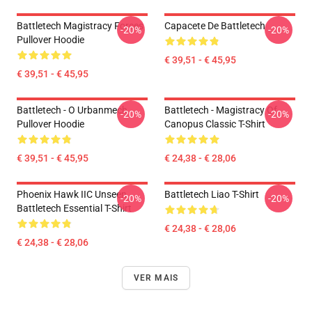
Battletech Magistracy Forces
Capacete De Battletech
-20%
-20%
Pullover Hoodie
€ 39,51 - € 45,95
€ 39,51 - € 45,95
Battletech - O Urbanmech
Battletech - Magistracy Of
-20%
-20%
Pullover Hoodie
Canopus Classic T-Shirt
€ 39,51 - € 45,95
€ 24,38 - € 28,06
Phoenix Hawk IIC Unseen
Battletech Liao T-Shirt
-20%
-20%
Battletech Essential T-Shirt
€ 24,38 - € 28,06
€ 24,38 - € 28,06
VER MAIS