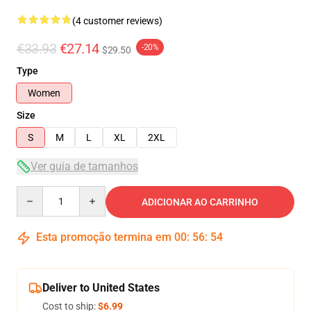
(4 customer reviews)
€33.93
€27.14
-20%
$29.50
Type
Women
Size
S
M
L
XL
2XL
Ver guia de tamanhos
Quantity
ADICIONAR AO CARRINHO
Esta promoção termina em
00
:
56
:
53
Deliver to United States
Cost to ship:
$6.99