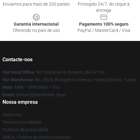
Enviamos para mais de 200 países
Protegido 24/7, do clique à
entrega
Garantia internacional
Pagamento 100% seguro
Oferecido no país de uso
PayPal / MasterCard / Visa
Contacte-nos
Our Head Office
: 501 Boylston St, Boston, MA 02116
Our Warehouse
: No. 2828 Zhongshan Avenue, Heping District, Tianjin
Hour
: 9AM – 5PM (Mon – Fri)
Email
: contact@battletech.shop
Nossa empresa
Sobre nós
Termos e Condições
Políticas de privacidade
DMCA - Política de Direitos Autorais