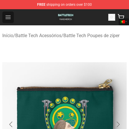
FREE
shipping on orders over $100
Battle Tech Shop - Official Battle Tech Merchandise Store
Open menu
Início
/
Battle Tech Acessórios
/
Battle Tech Poupes de zíper