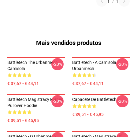
1
/
1
Mais vendidos produtos
Battletech The Urbanmech
Battletech - A Camisola
-20%
-20%
Camisola
Urbanmech
€ 37,67 - € 44,11
€ 37,67 - € 44,11
Battletech Magistracy Forces
Capacete De Battletech
-20%
-20%
Pullover Hoodie
€ 39,51 - € 45,95
€ 39,51 - € 45,95
Battletech - O Urbanmech
Battletech - Magistracy Of