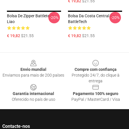
€ 19,82
$21.55
Bolsa De Zipper Battletech
Bolsa Da Costa Central De
-20%
-20%
Liao
BattleTech
€ 19,82
$21.55
€ 19,82
$21.55
Footer
Envio mundial
Compre com confiança
Enviamos para mais de 200 países
Protegido 24/7, do clique à
entrega
Garantia internacional
Pagamento 100% seguro
Oferecido no país de uso
PayPal / MasterCard / Visa
Contacte-nos