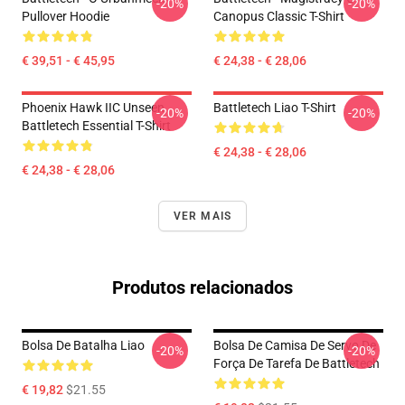
-20%
-20%
Pullover Hoodie
Canopus Classic T-Shirt
€ 39,51 - € 45,95
€ 24,38 - € 28,06
Phoenix Hawk IIC Unseen
Battletech Liao T-Shirt
-20%
-20%
Battletech Essential T-Shirt
€ 24,38 - € 28,06
€ 24,38 - € 28,06
VER MAIS
Produtos relacionados
Bolsa De Batalha Liao
Bolsa De Camisa De Servo De
-20%
-20%
Força De Tarefa De Battletech
€ 19,82
$21.55