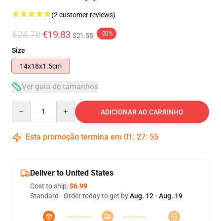
(2 customer reviews)
€24.78
€19.83
-20%
$21.55
Size
14x18x1.5cm
Ver guia de tamanhos
Quantity
ADICIONAR AO CARRINHO
Esta promoção termina em
01
:
27
:
55
Deliver to United States
Cost to ship:
$6.99
Standard - Order today to get by
Aug. 12 - Aug. 19