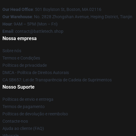
Our Head Office
: 501 Boylston St, Boston, MA 02116
Our Warehouse
: No. 2828 Zhongshan Avenue, Heping District, Tianjin
Hour
: 9AM – 5PM (Mon – Fri)
Email
: contact@battletech.shop
Nossa empresa
Sobre nós
Termos e Condições
Políticas de privacidade
DMCA - Política de Direitos Autorais
CA SB657: Lei de Transparência de Cadeia de Suprimentos
Nosso Suporte
Políticas de envio e entrega
Termos de pagamento
Políticas de devolução e reembolso
Contacte-nos
Ajuda ao cliente (FAQ)
Whosale