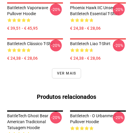
Battletech Vaporwave
Phoenix Hawk IIC Unseen
-20%
-20%
Pullover Hoodie
Battletech Essential T-Shirt
€ 39,51 - € 45,95
€ 24,38 - € 28,06
Battletech Clássico T-Shirt
Battletech Liao T-Shirt
-20%
-20%
€ 24,38 - € 28,06
€ 24,38 - € 28,06
VER MAIS
Produtos relacionados
BattleTech Ghost Bear
Battletech - O Urbanmech
-20%
-20%
American Tradicional
Pullover Hoodie
Tatuagem Hoodie