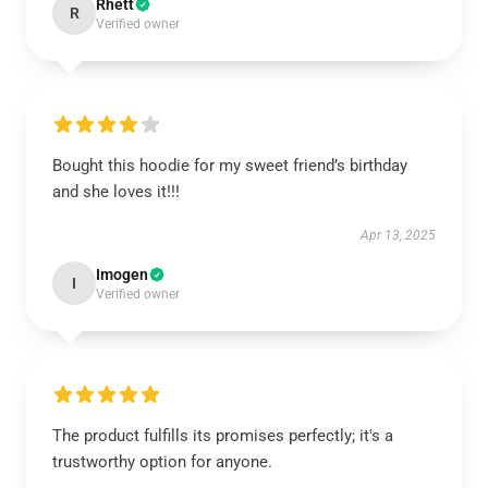
Rhett
R
Verified owner
Bought this hoodie for my sweet friend’s birthday
and she loves it!!!
Apr 13, 2025
Imogen
I
Verified owner
The product fulfills its promises perfectly; it's a
trustworthy option for anyone.