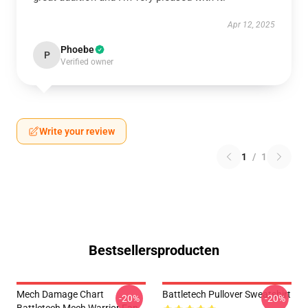
Apr 12, 2025
Phoebe
P
Verified owner
Write your review
1
/
1
Bestsellersproducten
Mech Damage Chart
Battletech Pullover Sweatshirt
-20%
-20%