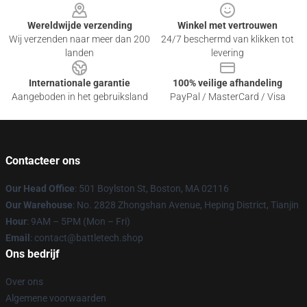
Wereldwijde verzending
Winkel met vertrouwen
Wij verzenden naar meer dan 200
24/7 beschermd van klikken tot
landen
levering
Internationale garantie
100% veilige afhandeling
Aangeboden in het gebruiksland
PayPal / MasterCard / Visa
Contacteer ons
Our Head Office
: 501 Boylston St, Boston, MA 02116
Our Warehouse
: No. 2828 Zhongshan Avenue, Heping District, Tianjin
Hour
: 9AM – 5PM (Mon – Fri)
Email
: contact@battletech.shop
Ons bedrijf
Over ons
Algemene voorwaarden