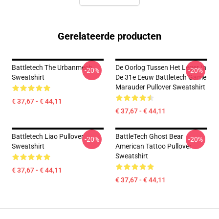
Gerelateerde producten
Battletech The Urbanmech
De Oorlog Tussen Het Leger In
-20%
-20%
Sweatshirt
De 31e Eeuw Battletech Game
Marauder Pullover Sweatshirt
€ 37,67 - € 44,11
€ 37,67 - € 44,11
Battletech Liao Pullover
BattleTech Ghost Bear
-20%
-20%
Sweatshirt
American Tattoo Pullover
Sweatshirt
€ 37,67 - € 44,11
€ 37,67 - € 44,11
Footer