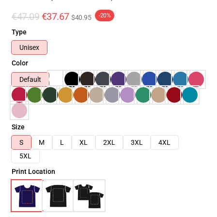
€47.09
€37.67
-20%
$40.95
Type
Unisex
Color
Default
Size
S
M
L
XL
2XL
3XL
4XL
5XL
Print Location