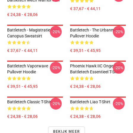
Battletech Mech Warrior Fan
€ 37,67 - € 44,11
€ 24,38 - € 28,06
Battletech - Magistratie Van
Battletech - The Urbanmech
-20%
-20%
Canopus Sweatsirt
Pullover Hoodie
€ 37,67 - € 44,11
€ 39,51 - € 45,95
Battletech Vaporwave
Phoenix Hawk IIC Ongeziene
-20%
-20%
Pullover Hoodie
Battletech Essentieel T-Shirt
€ 39,51 - € 45,95
€ 24,38 - € 28,06
Battletech Classic T-Shirt
Battletech Liao T-Shirt
-20%
-20%
€ 24,38 - € 28,06
€ 24,38 - € 28,06
BEKIJK MEER