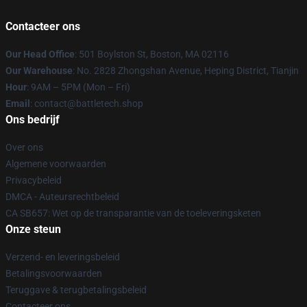
Contacteer ons
Our Head Office
: 501 Boylston St, Boston, MA 02116
Our Warehouse
: No. 2828 Zhongshan Avenue, Heping District, Tianjin
Hour
: 9AM – 5PM (Mon – Fri)
Email
: contact@battletech.shop
Ons bedrijf
Over ons
Algemene voorwaarden
Privacybeleid
DMCA - Auteursrechtbeleid
CA SB657: Wet op de transparantie van de toeleveringsketen
Onze steun
Verzend- en leveringsbeleid
Betalingsvoorwaarden
Teruggave & terugbetalingsbeleid
Contacteer ons