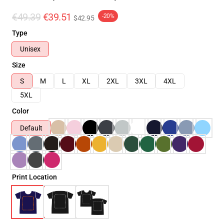
€49.39
€39.51
-20%
$42.95
Type
Unisex
Size
S
M
L
XL
2XL
3XL
4XL
5XL
Color
Default
Print Location