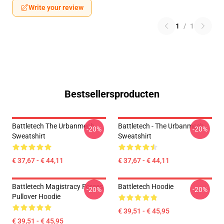
Write your review
1
/
1
Bestsellersproducten
Battletech The Urbanmech
Battletech - The Urbanmech
-20%
-20%
Sweatshirt
Sweatshirt
€ 37,67 - € 44,11
€ 37,67 - € 44,11
Battletech Magistracy Forces
Battletech Hoodie
-20%
-20%
Pullover Hoodie
€ 39,51 - € 45,95
€ 39,51 - € 45,95