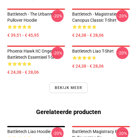
Battletech - The Urbanmech
Battletech - Magistratie Van
-20%
-20%
Pullover Hoodie
Canopus Classic T-Shirt
€ 39,51 - € 45,95
€ 24,38 - € 28,06
Phoenix Hawk IIC Ongeziene
Battletech Liao T-Shirt
-20%
-20%
Battletech Essentieel T-Shirt
€ 24,38 - € 28,06
€ 24,38 - € 28,06
BEKIJK MEER
Gerelateerde producten
Battletech Liao Hoodie
Battletech Magistracy Forces
-20%
-20%