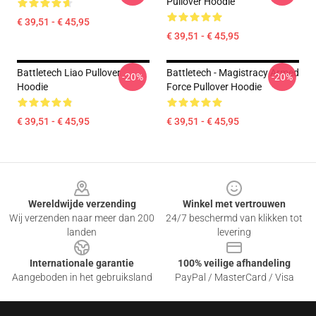
Pullover Hoodie
€ 39,51 - € 45,95
€ 39,51 - € 45,95
Battletech Liao Pullover
Battletech - Magistracy Armed
-20%
-20%
Hoodie
Force Pullover Hoodie
€ 39,51 - € 45,95
€ 39,51 - € 45,95
Footer
Wereldwijde verzending
Winkel met vertrouwen
Wij verzenden naar meer dan 200
24/7 beschermd van klikken tot
landen
levering
Internationale garantie
100% veilige afhandeling
Aangeboden in het gebruiksland
PayPal / MasterCard / Visa