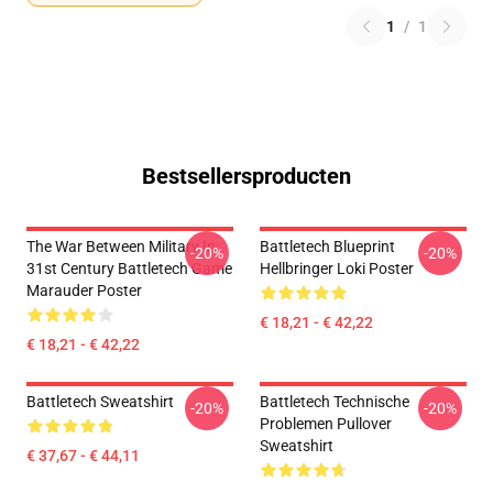
1
/
1
Bestsellersproducten
The War Between Military In
Battletech Blueprint
-20%
-20%
31st Century Battletech Game
Hellbringer Loki Poster
Marauder Poster
€ 18,21 - € 42,22
€ 18,21 - € 42,22
Battletech Sweatshirt
Battletech Technische
-20%
-20%
Problemen Pullover
Sweatshirt
€ 37,67 - € 44,11