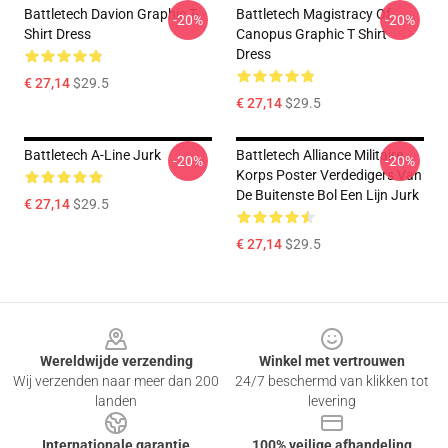
Battletech Davion Graphic T-
Battletech Magistracy Of
-20%
-20%
Shirt Dress
Canopus Graphic T Shirt
Dress
€ 27,14
$29.5
€ 27,14
$29.5
Battletech A-Line Jurk
Battletech Alliance Militaire
-20%
-20%
Korps Poster Verdedigers Van
De Buitenste Bol Een Lijn Jurk
€ 27,14
$29.5
€ 27,14
$29.5
Footer
Wereldwijde verzending
Winkel met vertrouwen
Wij verzenden naar meer dan 200
24/7 beschermd van klikken tot
landen
levering
Internationale garantie
100% veilige afhandeling