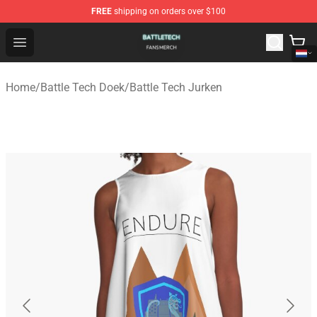
FREE
shipping on orders over $100
Battle Tech Shop - Official Battle Tech Merchandise Store
Open menu
Home
/
Battle Tech Doek
/
Battle Tech Jurken