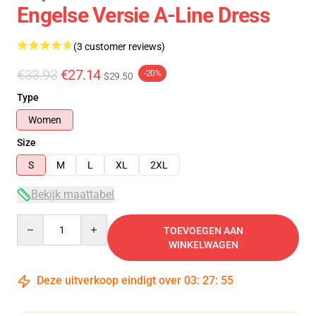
Engelse Versie A-Line Dress
(3 customer reviews)
€33.93
€27.14
-20%
$29.50
Type
Women
Size
S
M
L
XL
2XL
Bekijk maattabel
Quantity
TOEVOEGEN AAN
WINKELWAGEN
Deze uitverkoop eindigt over
03
:
27
:
54