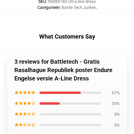
SKU
:
59089180-US-a-line-dress
Categorieën
:
Battle Tech Jurken
,
What Customers Say
3 reviews for Battletech - Gratis
Rasalhague Republiek poster Endure
Engelse versie A-Line Dress
★★★★★
67%
★★★★☆
33%
★★★☆☆
0%
★★☆☆☆
0%