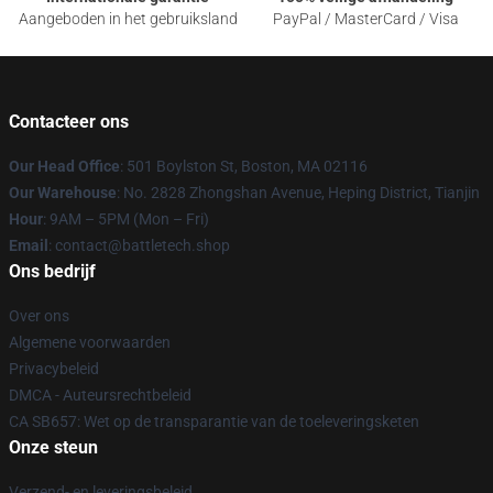
Aangeboden in het gebruiksland
PayPal / MasterCard / Visa
Contacteer ons
Our Head Office
: 501 Boylston St, Boston, MA 02116
Our Warehouse
: No. 2828 Zhongshan Avenue, Heping District, Tianjin
Hour
: 9AM – 5PM (Mon – Fri)
Email
: contact@battletech.shop
Ons bedrijf
Over ons
Algemene voorwaarden
Privacybeleid
DMCA - Auteursrechtbeleid
CA SB657: Wet op de transparantie van de toeleveringsketen
Onze steun
Verzend- en leveringsbeleid