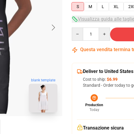
S
M
L
XL
2X
Visualizza guida alle tagli
Quantity
Questa vendita termina 
Deliver to United States
Cost to ship:
$6.99
blank template
Standard - Order today to g
Production
Today
Transazione sicura