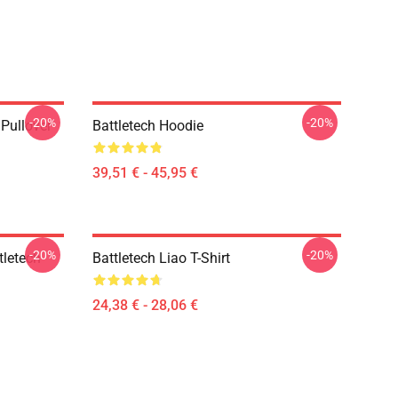
-20%
-20%
 Pullover
Battletech Hoodie
39,51 € - 45,95 €
-20%
-20%
tletech
Battletech Liao T-Shirt
24,38 € - 28,06 €