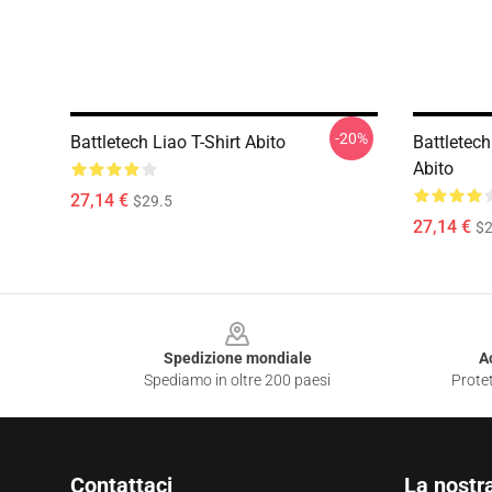
-20%
Battletech Liao T-Shirt Abito
Battletech
Abito
27,14 €
$29.5
27,14 €
$2
Footer
Spedizione mondiale
A
Spediamo in oltre 200 paesi
Protet
Contattaci
La nostr