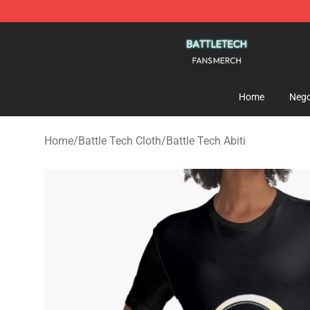
Battle Tech Shop - Official Battle Tech Merchandise St
Home
Nego
Home
/
Battle Tech Cloth
/
Battle Tech Abiti