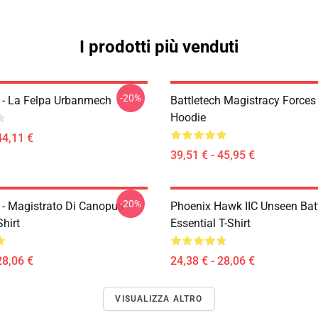
I prodotti più venduti
-20%
h - La Felpa Urbanmech
Battletech Magistracy Forces
Hoodie
44,11 €
39,51 € - 45,95 €
-20%
h - Magistrato Di Canopus
Phoenix Hawk IIC Unseen Bat
Shirt
Essential T-Shirt
28,06 €
24,38 € - 28,06 €
VISUALIZZA ALTRO