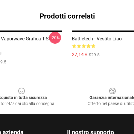
Prodotti correlati
-20%
 Vaporwave Grafica T-Shirt
Battletech - Vestito Liao
27,14 €
$29.5
9.5
cquista in tutta sicurezza
Garanzia internazional
to 24/7 dai clic alla consegna
Offerto nel paese di utiliz
a azienda
Il nostro supporto