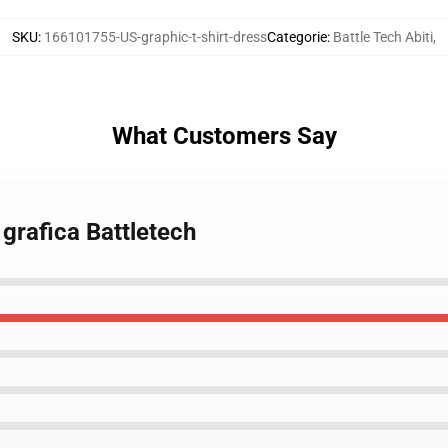
SKU
:
166101755-US-graphic-t-shirt-dress
Categorie
:
Battle Tech Abiti
,
What Customers Say
 grafica Battletech