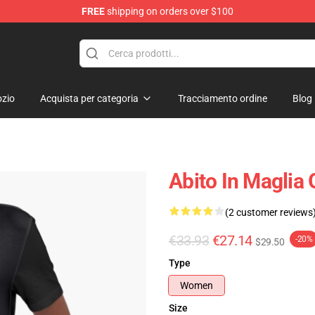
FREE
shipping on orders over $100
ore
zio
Acquista per categoria
Tracciamento ordine
Blog
Abito In Maglia 
(2 customer reviews
€33.93
€27.14
-20%
$29.50
Type
Women
Size