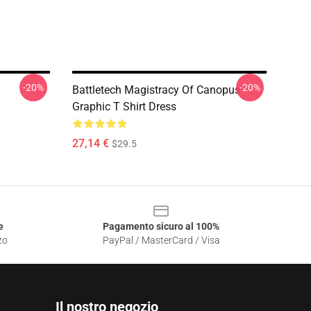
-20%
-20%
Battletech Magistracy Of Canopus
Graphic T Shirt Dress
27,14 €
$29.5
e
Pagamento sicuro al 100%
zo
PayPal / MasterCard / Visa
Il nostro negozio