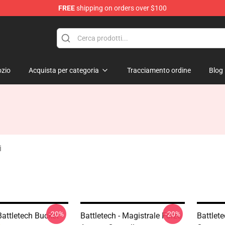
FREE
shipping on orders over $100
ore
zio
Acquista per categoria
Tracciamento ordine
Blog
i
-20%
-20%
Battletech Bucket
Battletech - Magistrale Forze
Battlet