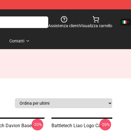
Assistenza clienti
Visualizza carrello
Contatti
-20%
-20%
ech Davion Baseball
Battletech Liao Logo Cap