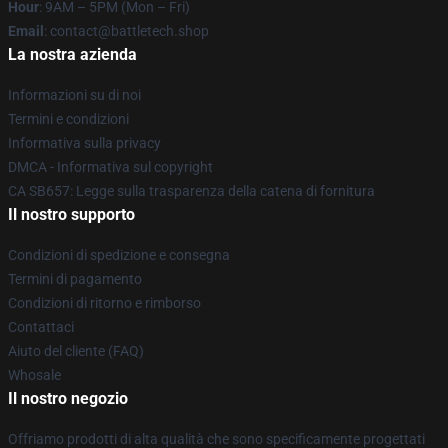
Hour
: 9AM – 5PM (Mon – Fri)
Email
: contact@battletech.shop
La nostra azienda
Informazioni su di noi
Termini e condizioni
Informativa sulla privacy
DMCA - Informativa sul copyright
CA SB657: Legge sulla trasparenza della catena di fornitura
Il nostro supporto
Condizioni di spedizione e consegna
Termini di pagamento
Condizioni di ritorno e rimborso
Contattaci
Aiuto del cliente (FAQ)
Whosale
Il nostro negozio
Offriamo prodotti di alta qualità che sono specificamente progettati