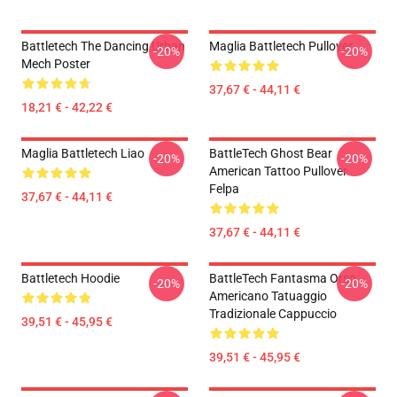
Battletech The Dancing Urban
Maglia Battletech Pullover
-20%
-20%
Mech Poster
37,67 € - 44,11 €
18,21 € - 42,22 €
Maglia Battletech Liao
BattleTech Ghost Bear
-20%
-20%
American Tattoo Pullover
Felpa
37,67 € - 44,11 €
37,67 € - 44,11 €
Battletech Hoodie
BattleTech Fantasma Orso
-20%
-20%
Americano Tatuaggio
Tradizionale Cappuccio
39,51 € - 45,95 €
39,51 € - 45,95 €