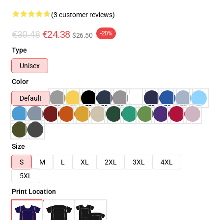
(3 customer reviews)
€30.48
€24.38
-20%
$26.50
Type
Unisex
Color
Default
Size
S
M
L
XL
2XL
3XL
4XL
5XL
Print Location