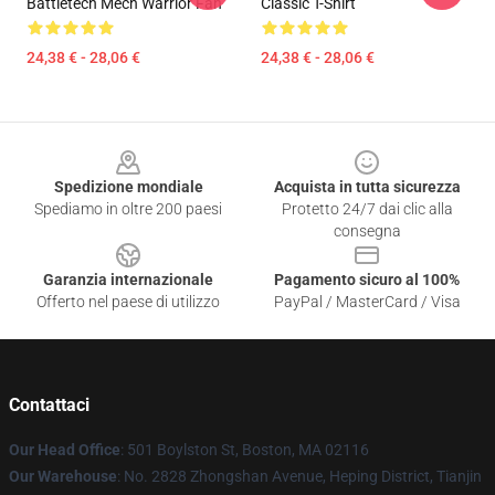
Battletech Mech Warrior Fan
Classic T-Shirt
24,38 € - 28,06 €
24,38 € - 28,06 €
Footer
Spedizione mondiale
Acquista in tutta sicurezza
Spediamo in oltre 200 paesi
Protetto 24/7 dai clic alla
consegna
Garanzia internazionale
Pagamento sicuro al 100%
Offerto nel paese di utilizzo
PayPal / MasterCard / Visa
Contattaci
Our Head Office
: 501 Boylston St, Boston, MA 02116
Our Warehouse
: No. 2828 Zhongshan Avenue, Heping District, Tianjin