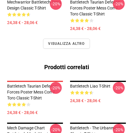
Mechwarrior Battletech Tema
Battletech Taurian Defense
-20%
-20%
Design Classic T-Shirt
Forces Poster Mess Con Il
Toro Classic T-Shirt
24,38 € - 28,06 €
24,38 € - 28,06 €
VISUALIZZA ALTRO
Prodotti correlati
Battletech Taurian Defense
Battletech Liao T-Shirt
-20%
-20%
Forces Poster Mess Con Il
Toro Classic T-Shirt
24,38 € - 28,06 €
24,38 € - 28,06 €
Mech Damage Chart
Battletech - The Urbanmech
-20%
-20%