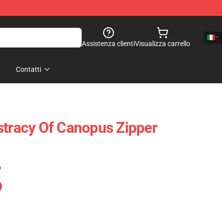
Assistenza clienti
Visualizza carrello
Contatti
stracy Of Canopus Zipper
)