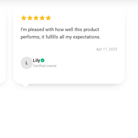
I’m pleased with how well this product
performs; it fulfills all my expectations.
Apr 11, 2025
Lily
L
Verified owner