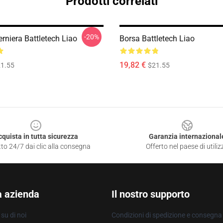
Prodotti correlati
-20%
rniera Battletech Liao
Borsa Battletech Liao
19,82 €
1.55
$21.55
cquista in tutta sicurezza
Garanzia internazional
to 24/7 dai clic alla consegna
Offerto nel paese di utiliz
a azienda
Il nostro supporto
su di noi
Condizioni di spedizione e consegna