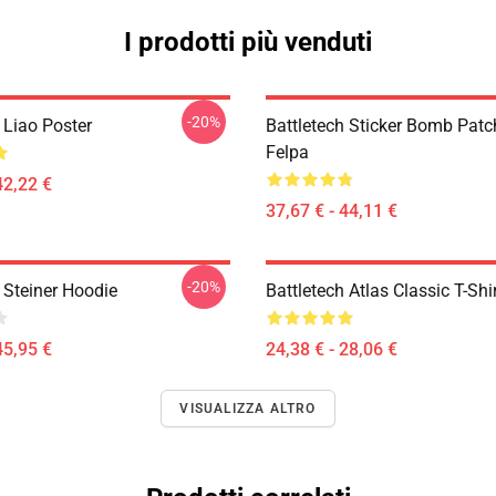
I prodotti più venduti
-20%
 Liao Poster
Battletech Sticker Bomb Patc
Felpa
42,22 €
37,67 € - 44,11 €
-20%
 Steiner Hoodie
Battletech Atlas Classic T-Shi
45,95 €
24,38 € - 28,06 €
VISUALIZZA ALTRO