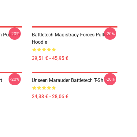
-20%
-20%
h Pullover
Battletech Magistracy Forces Pullover
Hoodie
39,51 € - 45,95 €
-20%
-20%
rt
Unseen Marauder Battletech T-Shirt
24,38 € - 28,06 €