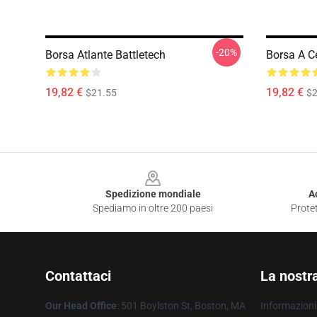
-20%
Borsa Atlante Battletech
Borsa A Ce
19,82 €
19,82 €
$21.55
$2
Footer
Spedizione mondiale
A
Spediamo in oltre 200 paesi
Protet
Contattaci
La nostr
Our Head Office
: 501 Boylston St, Boston, MA
Informazioni 