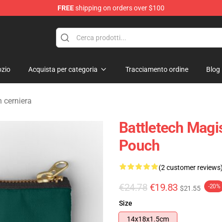
FREE
shipping on orders over $100
ore
zio
Acquista per categoria
Tracciamento ordine
Blog
n cerniera
Battletech Magi
Pouch
(2 customer reviews
€24.78
€19.83
-20%
$21.55
Size
14x18x1.5cm