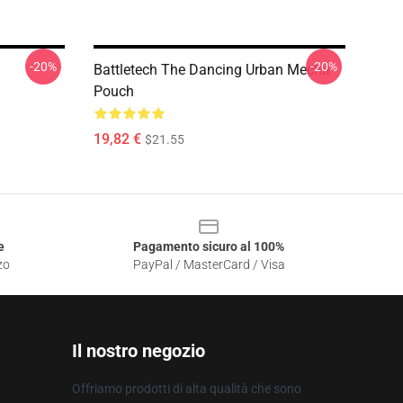
-20%
-20%
Battletech The Dancing Urban Mecha
Pouch
19,82 €
$21.55
e
Pagamento sicuro al 100%
zo
PayPal / MasterCard / Visa
Il nostro negozio
Offriamo prodotti di alta qualità che sono