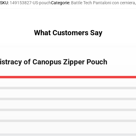
SKU
:
149153827-US-pouch
Categorie
:
Battle Tech Pantaloni con cerniera
,
What Customers Say
gistracy of Canopus Zipper Pouch