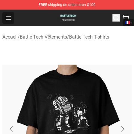
FREE
shipping on orders over $100
Battle Tech Shop - Official Battle Tech Merchandise Store
Open menu
Accueil
/
Battle Tech Vêtements
/
Battle Tech T-shirts