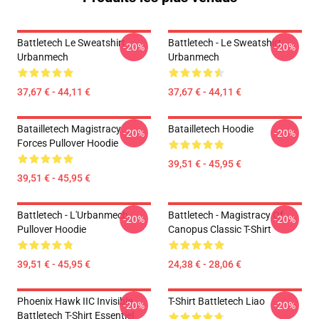
Battletech Le Sweatshirt
Battletech - Le Sweatshirt
-20%
-20%
Urbanmech
Urbanmech
37,67 € - 44,11 €
37,67 € - 44,11 €
Batailletech Magistracy
Batailletech Hoodie
-20%
-20%
Forces Pullover Hoodie
39,51 € - 45,95 €
39,51 € - 45,95 €
Battletech - L'Urbanmech
Battletech - Magistracy Of
-20%
-20%
Pullover Hoodie
Canopus Classic T-Shirt
39,51 € - 45,95 €
24,38 € - 28,06 €
Phoenix Hawk IIC Invisible
T-Shirt Battletech Liao
-20%
-20%
Battletech T-Shirt Essentiel