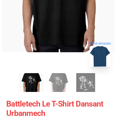
blank template
Battletech Le T-Shirt Dansant
Urbanmech