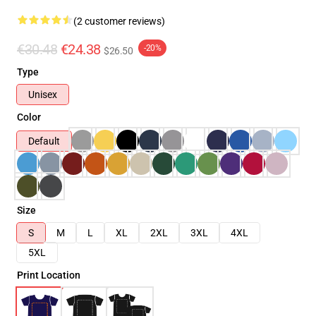
(2 customer reviews)
€30.48
€24.38
-20%
$26.50
Type
Unisex
Color
Default
Size
S
M
L
XL
2XL
3XL
4XL
5XL
Print Location