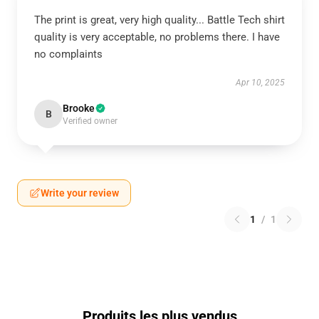
The print is great, very high quality... Battle Tech shirt
quality is very acceptable, no problems there. I have
no complaints
Apr 10, 2025
Brooke
B
Verified owner
Write your review
1
/
1
Produits les plus vendus