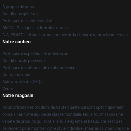
À propos de nous
Conditions générales
Politiques de confidentialité
DMCA - Politique sur le droit d'auteur
C.A. SB657 : Loi sur la transparence de la chaîne d'approvisionnement
Notre soutien
Politiques d'expédition et de livraison
Conditions de paiement
Politiques de retour et de remboursement
Contactez-nous
Aide aux clients (FAQ)
Vente
Notre magasin
Nous offrons des produits de haute qualité qui sont spécifiquement
conçus par notre équipe de classe mondiale. Nous fournissons une
variété de produits qui sont à la fois élégants et beaux. Ce n'est pas
seulement pour montrer votre style individuel, mais aussi pour vous de