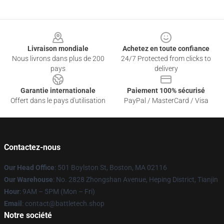
Footer
Livraison mondiale
Achetez en toute confiance
Nous livrons dans plus de 200
24/7 Protected from clicks to
pays
delivery
Garantie internationale
Paiement 100% sécurisé
Offert dans le pays d'utilisation
PayPal / MasterCard / Visa
Contactez-nous
Our Head Office
: 501 Boylston St, Boston, MA 02116
Our Warehouse
: No. 2828 Zhongshan Avenue, Heping District, Tianjin
Hour
: 9AM – 5PM (Mon – Fri)
Email
: contact@battletech.shop
Notre société