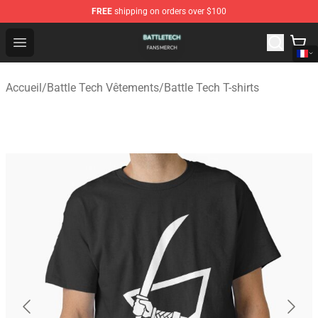
FREE
shipping on orders over $100
Battle Tech Shop - Official Battle Tech Merchandise Store
Open menu
Accueil
/
Battle Tech Vêtements
/
Battle Tech T-shirts