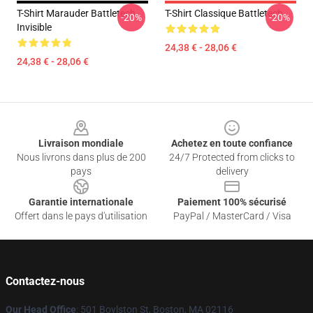
T-Shirt Marauder Battletech
T-Shirt Classique Battletech
-20%
-20%
Invisible
24,38 € - 28,06 €
24,38 € - 28,06 €
Footer
Livraison mondiale
Achetez en toute confiance
Nous livrons dans plus de 200
24/7 Protected from clicks to
pays
delivery
Garantie internationale
Paiement 100% sécurisé
Offert dans le pays d'utilisation
PayPal / MasterCard / Visa
Contactez-nous
Our Head Office
: 501 Boylston St, Boston, MA 02116