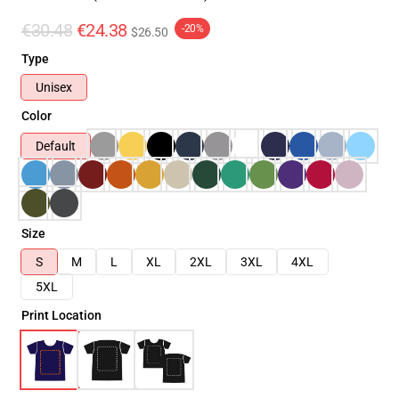
€30.48
€24.38
-20%
$26.50
Type
Unisex
Color
Default
Size
S
M
L
XL
2XL
3XL
4XL
5XL
Print Location