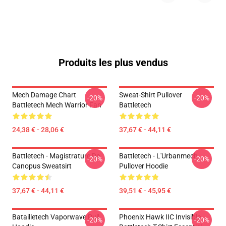
Produits les plus vendus
Mech Damage Chart
Sweat-Shirt Pullover
-20%
-20%
Battletech Mech Warrior Fan
Battletech
24,38 € - 28,06 €
37,67 € - 44,11 €
Battletech - Magistrature De
Battletech - L'Urbanmech
-20%
-20%
Canopus Sweatsirt
Pullover Hoodie
37,67 € - 44,11 €
39,51 € - 45,95 €
Batailletech Vaporwave Pull
Phoenix Hawk IIC Invisible
-20%
-20%