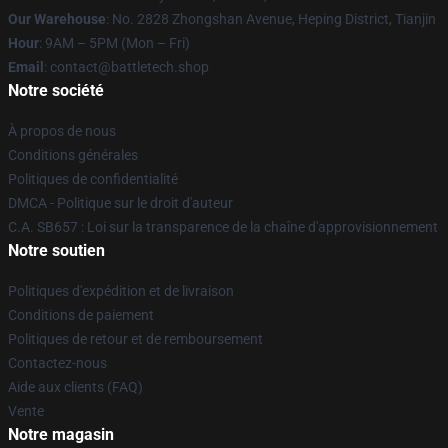
Our Warehouse
: No. 2828 Zhongshan Avenue, Heping District, Tianjin
Hour
: 9AM – 5PM (Mon – Fri)
Email
: contact@battletech.shop
Notre société
À propos de nous
Conditions générales
Politiques de confidentialité
DMCA - Politique sur le droit d'auteur
C.A. SB657 : Loi sur la transparence de la chaîne d'approvisionnement
Notre soutien
Politiques d'expédition et de livraison
Conditions de paiement
Politiques de retour et de remboursement
Contactez-nous
Aide aux clients (FAQ)
Vente
Notre magasin