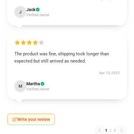
Jack
J
Verified owner
The product was fine, shipping took longer than
expected but still arrived as needed.
Apr 10, 2025
Martha
M
Verified owner
Write your review
1
/
1