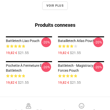
VOIR PLUS
Produits connexes
Battletech Liao Pouch
Batailletech Atlas Pouch
-20%
-20%
19,82 €
$21.55
19,82 €
$21.55
Pochette À Fermeture Éclair
Battletech - Magistracy Army
-20%
-20%
Battletech
Forces Pouch
19,82 €
$21.55
19,82 €
$21.55
Footer