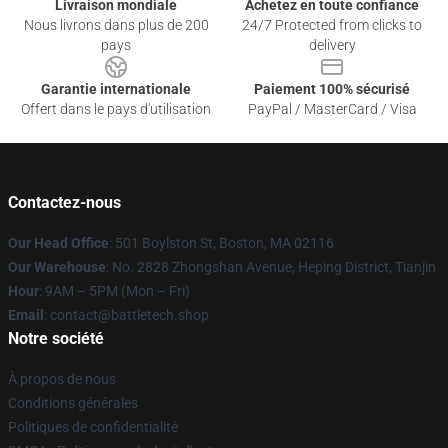
Livraison mondiale
Achetez en toute confiance
Nous livrons dans plus de 200
24/7 Protected from clicks to
pays
delivery
Garantie internationale
Paiement 100% sécurisé
Offert dans le pays d'utilisation
PayPal / MasterCard / Visa
Contactez-nous
Our Head Office
: 501 Boylston St, Boston, MA 02116
Our Warehouse
: No. 2828 Zhongshan Avenue, Heping District, Tianjin
Hour
: 9AM – 5PM (Mon – Fri)
Email
: contact@battletech.shop
Notre société
À propos de nous
Conditions générales
Politiques de confidentialité