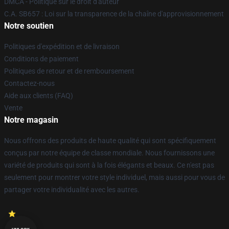
DMCA - Politique sur le droit d'auteur
C.A. SB657 : Loi sur la transparence de la chaîne d'approvisionnement
Notre soutien
Politiques d'expédition et de livraison
Conditions de paiement
Politiques de retour et de remboursement
Contactez-nous
Aide aux clients (FAQ)
Vente
Notre magasin
Nous offrons des produits de haute qualité qui sont spécifiquement
conçus par notre équipe de classe mondiale. Nous fournissons une
variété de produits qui sont à la fois élégants et beaux. Ce n'est pas
seulement pour montrer votre style individuel, mais aussi pour vous de
partager votre individualité avec les autres.