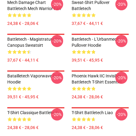
Mech Damage Chart
Sweat-Shirt Pullover
-20%
-20%
Battletech Mech Warrior Fan
Battletech
24,38 € - 28,06 €
37,67 € - 44,11 €
Battletech - Magistrature De
Battletech - L'Urbanmech
-20%
-20%
Canopus Sweatsirt
Pullover Hoodie
37,67 € - 44,11 €
39,51 € - 45,95 €
Batailletech Vaporwave Pull
Phoenix Hawk IIC Invisible
-20%
-20%
Hoodie
Battletech T-Shirt Essentiel
39,51 € - 45,95 €
24,38 € - 28,06 €
T-Shirt Classique Battletech
T-Shirt Battletech Liao
-20%
-20%
24,38 € - 28,06 €
24,38 € - 28,06 €