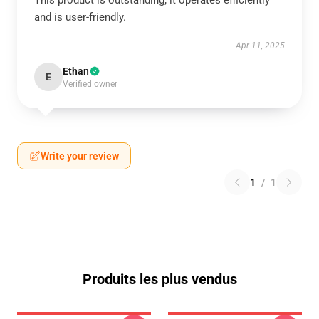
This product is outstanding; it operates efficiently
and is user-friendly.
Apr 11, 2025
Ethan
E
Verified owner
Write your review
1
/
1
Produits les plus vendus