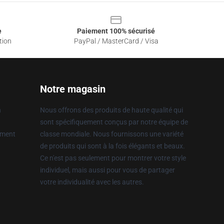
e
Paiement 100% sécurisé
tion
PayPal / MasterCard / Visa
Notre magasin
n
Nous offrons des produits de haute qualité qui
sont spécifiquement conçus par notre équipe de
ement
classe mondiale. Nous fournissons une variété
de produits qui sont à la fois élégants et beaux.
Ce n'est pas seulement pour montrer votre style
individuel, mais aussi pour vous de partager
votre individualité avec les autres.