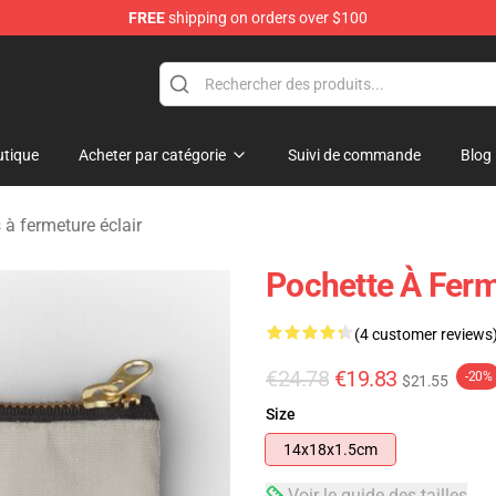
FREE
shipping on orders over $100
ore
tique
Acheter par catégorie
Suivi de commande
Blog
 à fermeture éclair
Pochette À Ferme
(4 customer reviews
€24.78
€19.83
-20%
$21.55
Size
14x18x1.5cm
Voir le guide des tailles