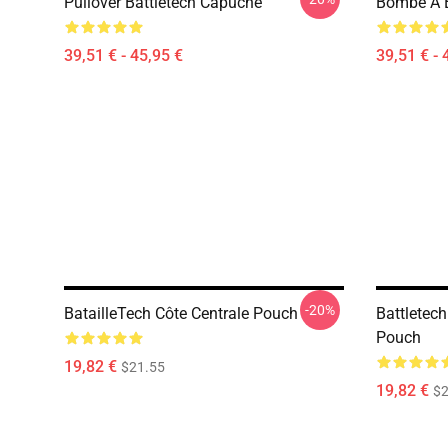
Pullover Battletech Capuche
Bombe À B
39,51 € - 45,95 €
39,51 € - 
-20%
BatailleTech Côte Centrale Pouch
Battletec
Pouch
19,82 €
$21.55
19,82 €
$2