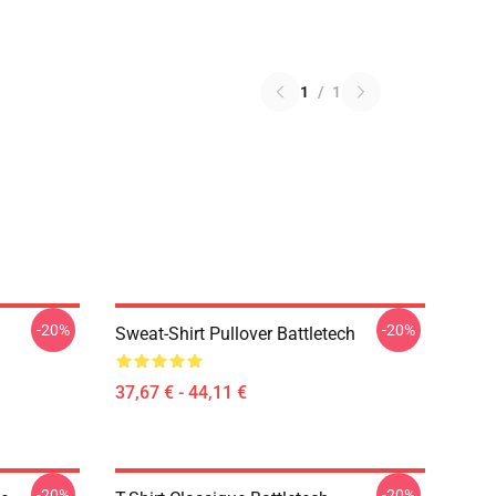
1
/
1
-20%
-20%
Sweat-Shirt Pullover Battletech
37,67 € - 44,11 €
-20%
-20%