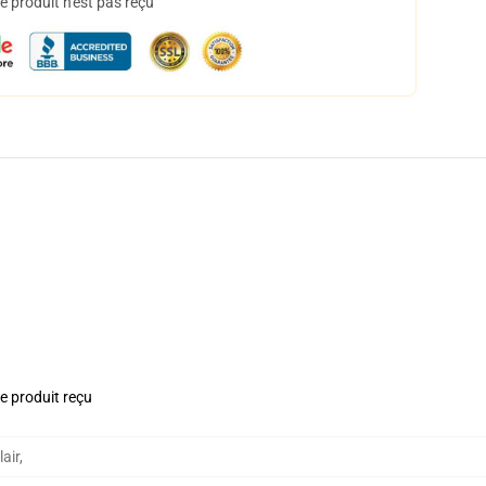
 produit n'est pas reçu
le produit reçu
air
,