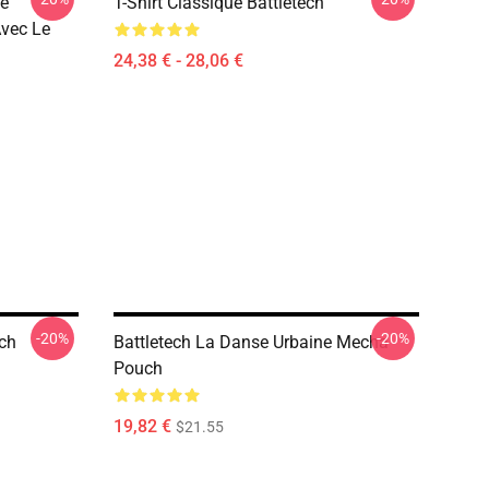
se
T-Shirt Classique Battletech
Avec Le
24,38 € - 28,06 €
-20%
-20%
uch
Battletech La Danse Urbaine Mecha
Pouch
19,82 €
$21.55