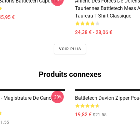
âtons Battletech Capuche
Affiche Des Forces De Défen
Tauriennes Battletech Mess 
Taureau T-Shirt Classique
45,95 €
24,38 € - 28,06 €
VOIR PLUS
Produits connexes
-20%
h - Magistrature De Canopus
Battletech Davion Zipper Po
19,82 €
$21.55
1.55