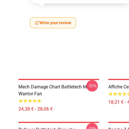
Write your review
-20%
Mech Damage Chart Battletech Mech
Affiche Ce
Warrior Fan
18,21 € - 
24,38 € - 28,06 €
-20%