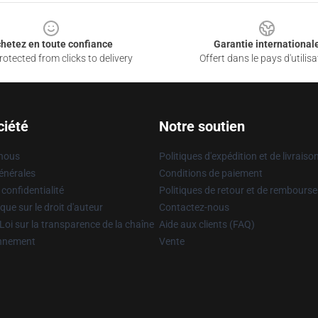
hetez en toute confiance
Garantie international
otected from clicks to delivery
Offert dans le pays d'utilisa
ciété
Notre soutien
 nous
Politiques d'expédition et de livraiso
énérales
Conditions de paiement
 confidentialité
Politiques de retour et de rembours
que sur le droit d'auteur
Contactez-nous
Loi sur la transparence de la chaîne
Aide aux clients (FAQ)
onnement
Vente