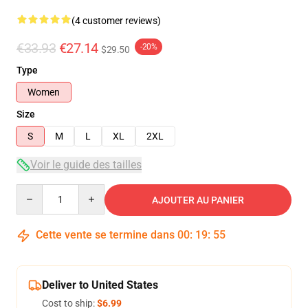
(4 customer reviews)
€33.93
€27.14
-20%
$29.50
Type
Women
Size
S
M
L
XL
2XL
Voir le guide des tailles
Quantity
AJOUTER AU PANIER
Cette vente se termine dans
00
:
19
:
54
Deliver to United States
Cost to ship:
$6.99