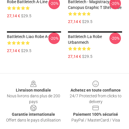
Robe Battletech A-Line
Battletech - Magistracy Of
-20%
-20%
Canopus Graphic T Shirt Robe
27,14 €
$29.5
27,14 €
$29.5
Battletech Liao Robe A-Line
Battletech La Robe
-20%
-20%
Urbanmech
27,14 €
$29.5
27,14 €
$29.5
Footer
Livraison mondiale
Achetez en toute confiance
Nous livrons dans plus de 200
24/7 Protected from clicks to
pays
delivery
Garantie internationale
Paiement 100% sécurisé
Offert dans le pays d'utilisation
PayPal / MasterCard / Visa