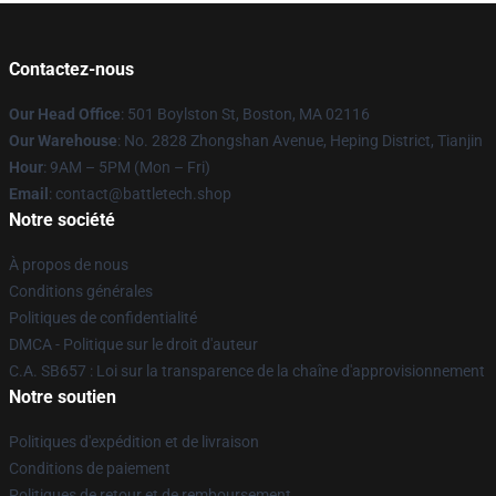
Contactez-nous
Our Head Office
: 501 Boylston St, Boston, MA 02116
Our Warehouse
: No. 2828 Zhongshan Avenue, Heping District, Tianjin
Hour
: 9AM – 5PM (Mon – Fri)
Email
: contact@battletech.shop
Notre société
À propos de nous
Conditions générales
Politiques de confidentialité
DMCA - Politique sur le droit d'auteur
C.A. SB657 : Loi sur la transparence de la chaîne d'approvisionnement
Notre soutien
Politiques d'expédition et de livraison
Conditions de paiement
Politiques de retour et de remboursement