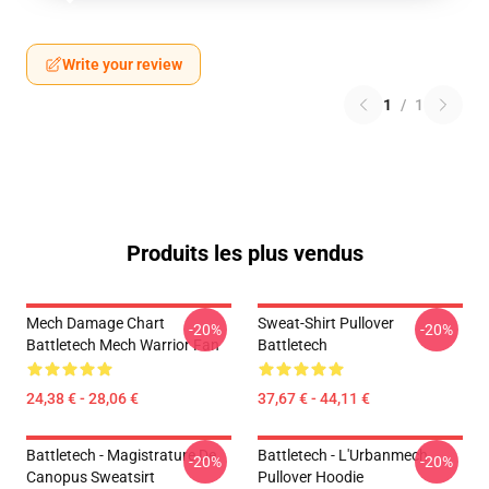
Write your review
1
/
1
Produits les plus vendus
Mech Damage Chart
Sweat-Shirt Pullover
-20%
-20%
Battletech Mech Warrior Fan
Battletech
24,38 € - 28,06 €
37,67 € - 44,11 €
Battletech - Magistrature De
Battletech - L'Urbanmech
-20%
-20%
Canopus Sweatsirt
Pullover Hoodie