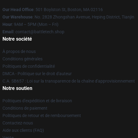
Our Head Office
: 501 Boylston St, Boston, MA 02116
Our Warehouse
: No. 2828 Zhongshan Avenue, Heping District, Tianjin
Hour
: 9AM – 5PM (Mon – Fri)
Email
: contact@battletech.shop
Notre société
À propos de nous
Conditions générales
Politiques de confidentialité
DMCA - Politique sur le droit d'auteur
C.A. SB657 : Loi sur la transparence de la chaîne d'approvisionnement
Notre soutien
Politiques d'expédition et de livraison
Conditions de paiement
Politiques de retour et de remboursement
Contactez-nous
Aide aux clients (FAQ)
Vente