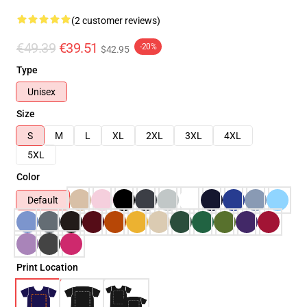
(2 customer reviews)
€49.39
€39.51
-20%
$42.95
Type
Unisex
Size
S
M
L
XL
2XL
3XL
4XL
5XL
Color
Default
Print Location