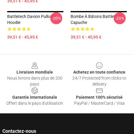
39,51 € - 45,95 €
Battletech Davion Pullover
Bombe À Bâtons Battletech
-20%
-20%
Hoodie
Capuche
39,51 € - 45,95 €
39,51 € - 45,95 €
Footer
Livraison mondiale
Achetez en toute confiance
Nous livrons dans plus de 200
24/7 Protected from clicks to
pays
delivery
Garantie internationale
Paiement 100% sécurisé
Offert dans le pays d'utilisation
PayPal / MasterCard / Visa
Contactez-nous