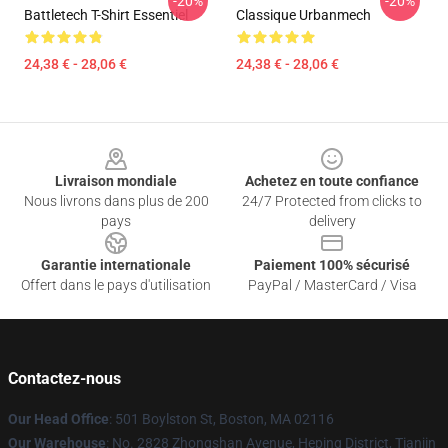
-20%
-20%
Battletech T-Shirt Essentiel
Classique Urbanmech
24,38 € - 28,06 €
24,38 € - 28,06 €
Footer
Livraison mondiale
Achetez en toute confiance
Nous livrons dans plus de 200
24/7 Protected from clicks to
pays
delivery
Garantie internationale
Paiement 100% sécurisé
Offert dans le pays d'utilisation
PayPal / MasterCard / Visa
Contactez-nous
Our Head Office
: 501 Boylston St, Boston, MA 02116
Our Warehouse
: No. 2828 Zhongshan Avenue, Heping District, Tianjin