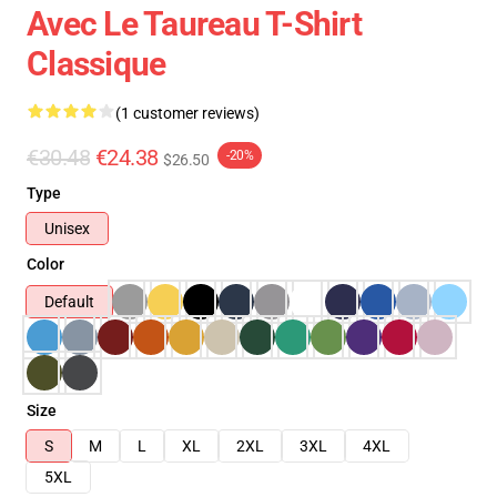
Avec Le Taureau T-Shirt
Classique
(1 customer reviews)
€30.48
€24.38
-20%
$26.50
Type
Unisex
Color
Default
Size
S
M
L
XL
2XL
3XL
4XL
5XL