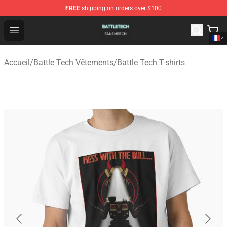
FREE
shipping on orders over $100
Battle Tech Shop - Official Battle Tech Merchandise Store
Open menu
Accueil
/
Battle Tech Vêtements
/
Battle Tech T-shirts