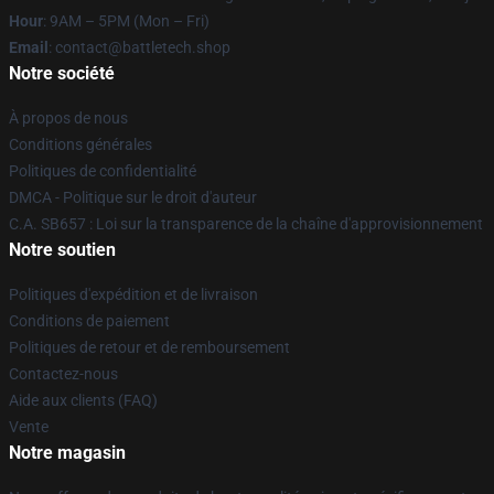
Hour
: 9AM – 5PM (Mon – Fri)
Email
: contact@battletech.shop
Notre société
À propos de nous
Conditions générales
Politiques de confidentialité
DMCA - Politique sur le droit d'auteur
C.A. SB657 : Loi sur la transparence de la chaîne d'approvisionnement
Notre soutien
Politiques d'expédition et de livraison
Conditions de paiement
Politiques de retour et de remboursement
Contactez-nous
Aide aux clients (FAQ)
Vente
Notre magasin