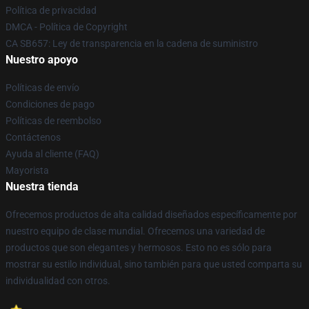
Política de privacidad
DMCA - Política de Copyright
CA SB657: Ley de transparencia en la cadena de suministro
Nuestro apoyo
Políticas de envío
Condiciones de pago
Políticas de reembolso
Contáctenos
Ayuda al cliente (FAQ)
Mayorista
Nuestra tienda
Ofrecemos productos de alta calidad diseñados específicamente por
nuestro equipo de clase mundial. Ofrecemos una variedad de
productos que son elegantes y hermosos. Esto no es sólo para
mostrar su estilo individual, sino también para que usted comparta su
individualidad con otros.