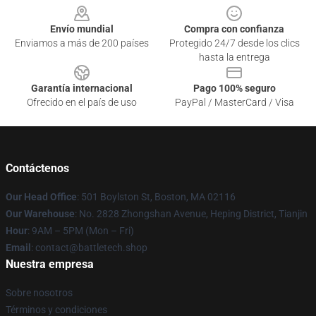
Envío mundial
Compra con confianza
Enviamos a más de 200 países
Protegido 24/7 desde los clics
hasta la entrega
Garantía internacional
Pago 100% seguro
Ofrecido en el país de uso
PayPal / MasterCard / Visa
Contáctenos
Our Head Office
: 501 Boylston St, Boston, MA 02116
Our Warehouse
: No. 2828 Zhongshan Avenue, Heping District, Tianjin
Hour
: 9AM – 5PM (Mon – Fri)
Email
: contact@battletech.shop
Nuestra empresa
Sobre nosotros
Términos y condiciones