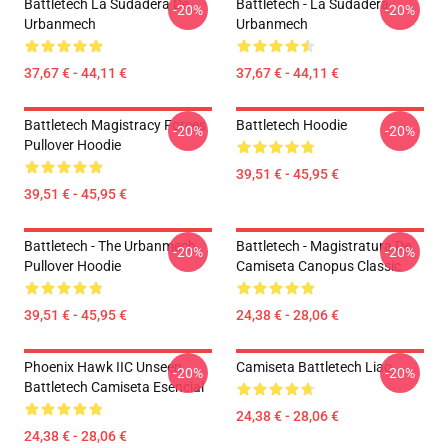
Battletech La Sudadera De
Battletech - La Sudadera
-20%
-20%
Urbanmech
Urbanmech
37,67 € - 44,11 €
37,67 € - 44,11 €
Battletech Magistracy Forces
Battletech Hoodie
-20%
-20%
Pullover Hoodie
39,51 € - 45,95 €
39,51 € - 45,95 €
Battletech - The Urbanmech
Battletech - Magistratura De
-20%
-20%
Pullover Hoodie
Camiseta Canopus Classic
39,51 € - 45,95 €
24,38 € - 28,06 €
Phoenix Hawk IIC Unseen
Camiseta Battletech Liao
-20%
-20%
Battletech Camiseta Esencial
24,38 € - 28,06 €
24,38 € - 28,06 €