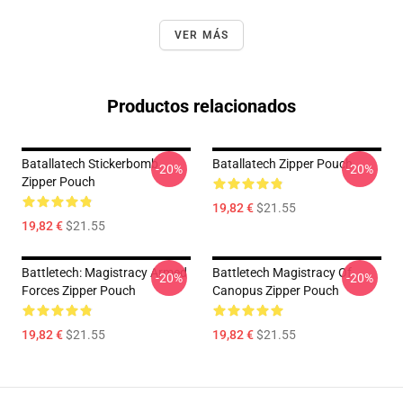
VER MÁS
Productos relacionados
Batallatech Stickerbomb
Batallatech Zipper Pouch
-20%
-20%
Zipper Pouch
19,82 €
$21.55
19,82 €
$21.55
Battletech: Magistracy Armed
Battletech Magistracy Of
-20%
-20%
Forces Zipper Pouch
Canopus Zipper Pouch
19,82 €
$21.55
19,82 €
$21.55
Footer