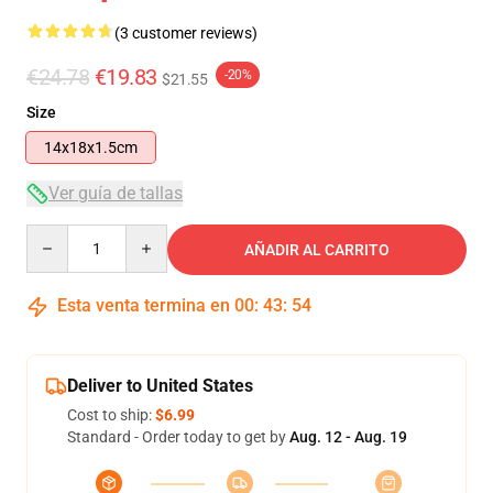
(3 customer reviews)
€24.78
€19.83
-20%
$21.55
Size
14x18x1.5cm
Ver guía de tallas
Quantity
AÑADIR AL CARRITO
Esta venta termina en
00
:
43
:
54
Deliver to United States
Cost to ship:
$6.99
Standard - Order today to get by
Aug. 12 - Aug. 19