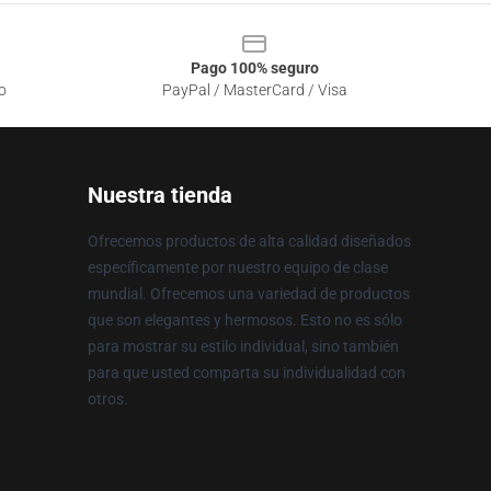
Pago 100% seguro
o
PayPal / MasterCard / Visa
Nuestra tienda
Ofrecemos productos de alta calidad diseñados
específicamente por nuestro equipo de clase
mundial. Ofrecemos una variedad de productos
que son elegantes y hermosos. Esto no es sólo
para mostrar su estilo individual, sino también
para que usted comparta su individualidad con
otros.