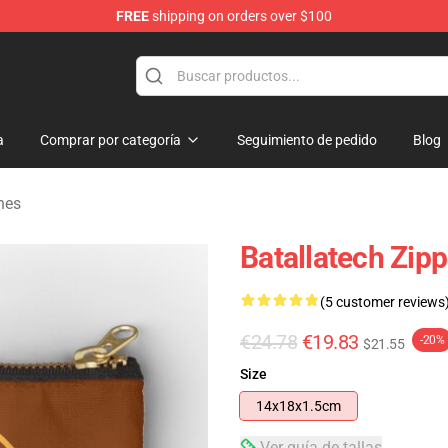
FREE
shipping on orders over $100
ore
a
Comprar por categoría
Seguimiento de pedido
Blog
hes
Batallatech Zip
(5 customer reviews
€24.78
€19.83
-20%
$21.55
Size
14x18x1.5cm
Ver guía de tallas