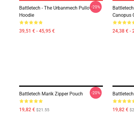
-20%
Battletech - The Urbanmech Pullover
Battletec
Hoodie
Canopus C
39,51 € - 45,95 €
24,38 € - 
-20%
Battletech Marik Zipper Pouch
Battletec
19,82 €
19,82 €
$21.55
$2