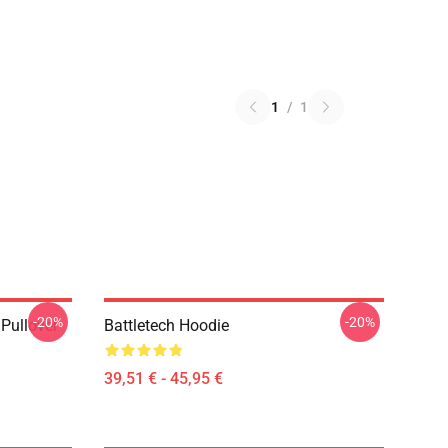
1
/
1
-20%
-20%
 Pullover
Battletech Hoodie
39,51 € - 45,95 €