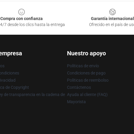
Compra con confianza
Garantía internacional
4/7 desde los clics hasta la entrega
Ofrecido en el país de us
 empresa
Nuestro apoyo
ros
Políticas de envío
ondiciones
Condiciones de pago
rivacidad
Políticas de reembolso
ica de Copyright
Contáctenos
y de transparencia en la cadena de
Ayuda al cliente (FAQ)
Mayorista