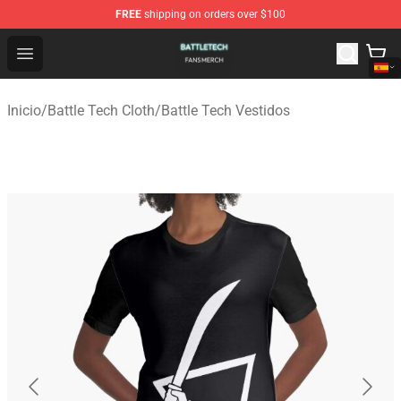
FREE
shipping on orders over $100
Battle Tech Shop - Official Battle Tech Merchandise Store
Open menu
Inicio
/
Battle Tech Cloth
/
Battle Tech Vestidos