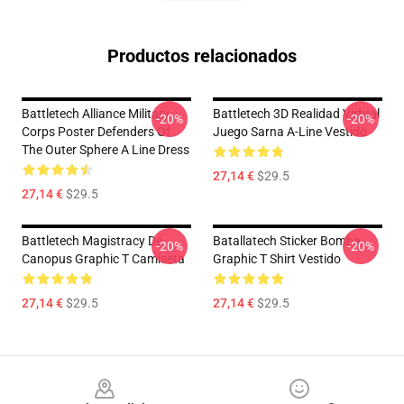
Productos relacionados
Battletech Alliance Military
Battletech 3D Realidad Virtual
-20%
-20%
Corps Poster Defenders Of
Juego Sarna A-Line Vestido
The Outer Sphere A Line Dress
27,14 €
$29.5
27,14 €
$29.5
Battletech Magistracy De
Batallatech Sticker Bomba
-20%
-20%
Canopus Graphic T Camiseta
Graphic T Shirt Vestido
27,14 €
$29.5
27,14 €
$29.5
Footer