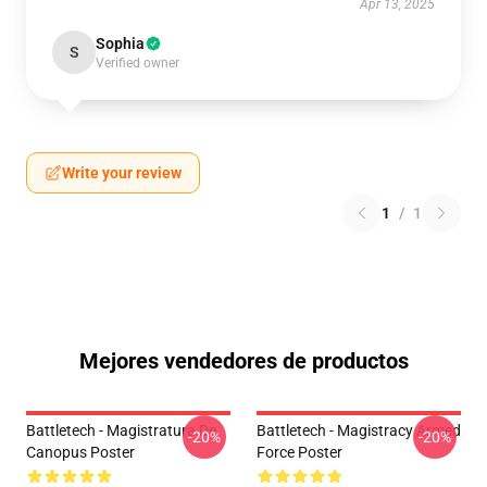
Apr 13, 2025
Sophia
S
Verified owner
Write your review
1
/
1
Mejores vendedores de productos
Battletech - Magistratura De
Battletech - Magistracy Armed
-20%
-20%
Canopus Poster
Force Poster