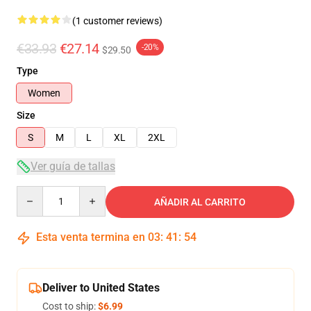
(1 customer reviews)
€33.93
€27.14
-20%
$29.50
Type
Women
Size
S
M
L
XL
2XL
Ver guía de tallas
Quantity
AÑADIR AL CARRITO
Esta venta termina en
03
:
41
:
54
Deliver to United States
Cost to ship:
$6.99