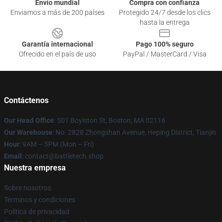
Envío mundial
Compra con confianza
Enviamos a más de 200 países
Protegido 24/7 desde los clics
hasta la entrega
Garantía internacional
Pago 100% seguro
Ofrecido en el país de uso
PayPal / MasterCard / Visa
Contáctenos
Our Head Office
: 501 Boylston St, Boston, MA 02116
Our Warehouse
: No. 2828 Zhongshan Avenue, Heping District, Tianjin
Hour
: 9AM – 5PM (Mon – Fri)
Email
: contact@battletech.shop
Nuestra empresa
Sobre nosotros
Términos y condiciones
Política de privacidad