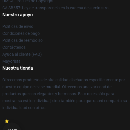
DMCA - Política de Copyright
CA SB657: Ley de transparencia en la cadena de suministro
Nuestro apoyo
Políticas de envío
Condiciones de pago
Políticas de reembolso
Contáctenos
Ayuda al cliente (FAQ)
Mayorista
Nuestra tienda
Ofrecemos productos de alta calidad diseñados específicamente por
nuestro equipo de clase mundial. Ofrecemos una variedad de
productos que son elegantes y hermosos. Esto no es sólo para
mostrar su estilo individual, sino también para que usted comparta su
individualidad con otros.