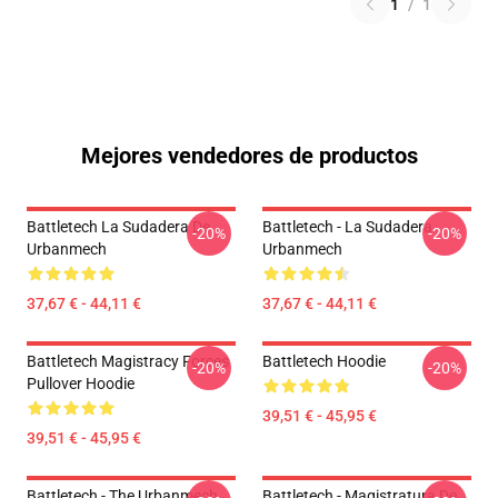
1
/
1
Mejores vendedores de productos
Battletech La Sudadera De
Battletech - La Sudadera
-20%
-20%
Urbanmech
Urbanmech
37,67 € - 44,11 €
37,67 € - 44,11 €
Battletech Magistracy Forces
Battletech Hoodie
-20%
-20%
Pullover Hoodie
39,51 € - 45,95 €
39,51 € - 45,95 €
Battletech - The Urbanmech
Battletech - Magistratura De