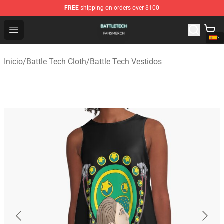
FREE
shipping on orders over $100
Battle Tech Shop - Official Battle Tech Merchandise Store
Open menu
Inicio
/
Battle Tech Cloth
/
Battle Tech Vestidos