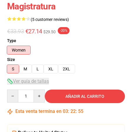
Magistratura
(5 customer reviews)
€33.93
€27.14
-20%
$29.50
Type
Women
Size
S
M
L
XL
2XL
Ver guía de tallas
Quantity
AÑADIR AL CARRITO
Esta venta termina en
03
:
22
:
54