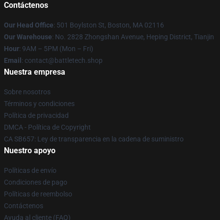
Contáctenos
Our Head Office
: 501 Boylston St, Boston, MA 02116
Our Warehouse
: No. 2828 Zhongshan Avenue, Heping District, Tianjin
Hour
: 9AM – 5PM (Mon – Fri)
Email
: contact@battletech.shop
Nuestra empresa
Sobre nosotros
Términos y condiciones
Política de privacidad
DMCA - Política de Copyright
CA SB657: Ley de transparencia en la cadena de suministro
Nuestro apoyo
Políticas de envío
Condiciones de pago
Políticas de reembolso
Contáctenos
Ayuda al cliente (FAQ)