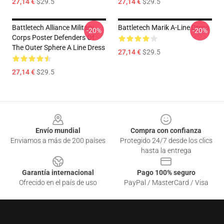
27,14 €
$29.5
27,14 €
$29.5
Battletech Alliance Military
Battletech Marik A-Line Dress
-20%
-20%
Corps Poster Defenders Of
The Outer Sphere A Line Dress
27,14 €
$29.5
27,14 €
$29.5
Footer
Envío mundial
Compra con confianza
Enviamos a más de 200 países
Protegido 24/7 desde los clics
hasta la entrega
Garantía internacional
Pago 100% seguro
Ofrecido en el país de uso
PayPal / MasterCard / Visa