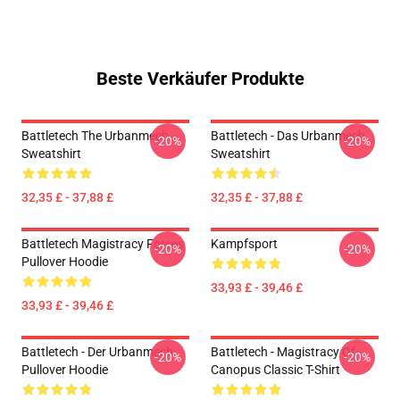
Beste Verkäufer Produkte
Battletech The Urbanmech
Battletech - Das Urbanmech
-20%
-20%
Sweatshirt
Sweatshirt
32,35 £ - 37,88 £
32,35 £ - 37,88 £
Battletech Magistracy Forces
Kampfsport
-20%
-20%
Pullover Hoodie
33,93 £ - 39,46 £
33,93 £ - 39,46 £
Battletech - Der Urbanmech
Battletech - Magistracy Of
-20%
-20%
Pullover Hoodie
Canopus Classic T-Shirt