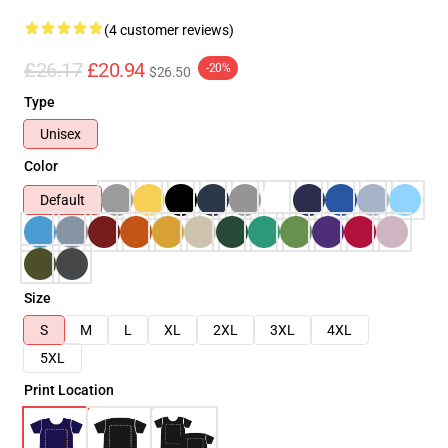
(4 customer reviews)
£26.17
£20.94
-20%
$26.50
Type
Unisex
Color
Default
Size
S
M
L
XL
2XL
3XL
4XL
5XL
Print Location