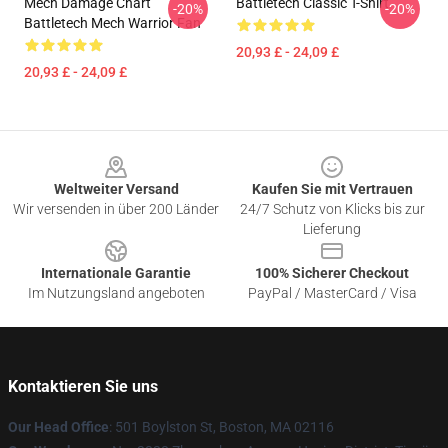
Mech Damage Chart
Battletech Classic T-Shirt
-20%
-20%
Battletech Mech Warrior Fan
20,93 £ - 24,09 £
20,93 £ - 24,09 £
Footer
Weltweiter Versand
Kaufen Sie mit Vertrauen
Wir versenden in über 200 Länder
24/7 Schutz von Klicks bis zur
Lieferung
Internationale Garantie
100% Sicherer Checkout
Im Nutzungsland angeboten
PayPal / MasterCard / Visa
Kontaktieren Sie uns
Our Head Office
: 501 Boylston St, Boston, MA 02116