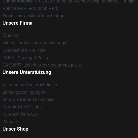
Our Warehouse
: No. 2828 Zhongshan Avenue, Heping District, Tianjin
Hour
: 9AM – 5PM (Mon – Fri)
Email
: contact@battletech.shop
Unsere Firma
Über uns
Allgemeine Geschäftsbedingungen
Datenschutzrichtlinien
DMCA - Copyright Policy
CA SB657: Lieferkettentransparenzgesetz
Unsere Unterstützung
Versand und Lieferrichtlinien
Zahlungsbedingungen
Return & Refund Richtlinien
Kontaktieren Sie uns
Kundenhilfe (FAQ)
Whosale
Unser Shop