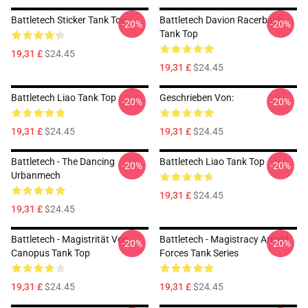
Battletech Sticker Tank Top
Battletech Davion Racerback
-20%
-20%
Tank Top
19,31 £
$24.45
19,31 £
$24.45
Battletech Liao Tank Top
Geschrieben Von:
-20%
-20%
19,31 £
$24.45
19,31 £
$24.45
Battletech - The Dancing
Battletech Liao Tank Top
-20%
-20%
Urbanmech
19,31 £
$24.45
19,31 £
$24.45
Battletech - Magistrität Von
Battletech - Magistracy Armed
-20%
-20%
Canopus Tank Top
Forces Tank Series
19,31 £
$24.45
19,31 £
$24.45