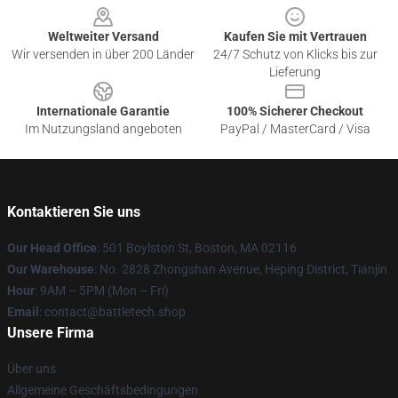
Weltweiter Versand
Kaufen Sie mit Vertrauen
Wir versenden in über 200 Länder
24/7 Schutz von Klicks bis zur
Lieferung
Internationale Garantie
100% Sicherer Checkout
Im Nutzungsland angeboten
PayPal / MasterCard / Visa
Kontaktieren Sie uns
Our Head Office
: 501 Boylston St, Boston, MA 02116
Our Warehouse
: No. 2828 Zhongshan Avenue, Heping District, Tianjin
Hour
: 9AM – 5PM (Mon – Fri)
Email
: contact@battletech.shop
Unsere Firma
Über uns
Allgemeine Geschäftsbedingungen