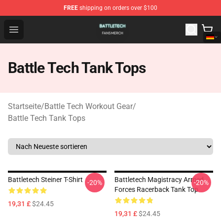
FREE
shipping on orders over $100
Battle Tech Shop - Official Battle Tech Merchandise Store
Open menu
Battle Tech Tank Tops
Startseite
/
Battle Tech Workout Gear
/
Battle Tech Tank Tops
Battletech Steiner T-Shirt
Battletech Magistracy Armed
-20%
-20%
Forces Racerback Tank Top
19,31 £
$24.45
19,31 £
$24.45