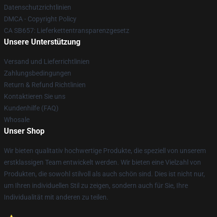
Datenschutzrichtlinien
DMCA - Copyright Policy
CA SB657: Lieferkettentransparenzgesetz
Unsere Unterstützung
Versand und Lieferrichtlinien
Zahlungsbedingungen
Return & Refund Richtlinien
Kontaktieren Sie uns
Kundenhilfe (FAQ)
Whosale
Unser Shop
Wir bieten qualitativ hochwertige Produkte, die speziell von unserem
erstklassigen Team entwickelt werden. Wir bieten eine Vielzahl von
Produkten, die sowohl stilvoll als auch schön sind. Dies ist nicht nur,
um Ihren individuellen Stil zu zeigen, sondern auch für Sie, Ihre
Individualität mit anderen zu teilen.