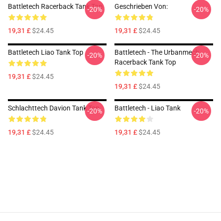
Battletech Racerback Tank Top
Geschrieben Von:
-20%
-20%
19,31 £
$24.45
19,31 £
$24.45
Battletech Liao Tank Top
Battletech - The Urbanmech
-20%
-20%
Racerback Tank Top
19,31 £
$24.45
19,31 £
$24.45
Schlachttech Davion Tank Top
Battletech - Liao Tank
-20%
-20%
19,31 £
$24.45
19,31 £
$24.45
Footer