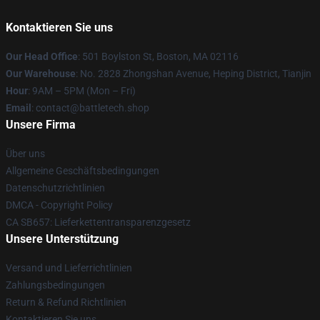
Kontaktieren Sie uns
Our Head Office
: 501 Boylston St, Boston, MA 02116
Our Warehouse
: No. 2828 Zhongshan Avenue, Heping District, Tianjin
Hour
: 9AM – 5PM (Mon – Fri)
Email
: contact@battletech.shop
Unsere Firma
Über uns
Allgemeine Geschäftsbedingungen
Datenschutzrichtlinien
DMCA - Copyright Policy
CA SB657: Lieferkettentransparenzgesetz
Unsere Unterstützung
Versand und Lieferrichtlinien
Zahlungsbedingungen
Return & Refund Richtlinien
Kontaktieren Sie uns