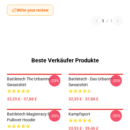
Write your review
1
/
1
Beste Verkäufer Produkte
Battletech The Urbanmech
Battletech - Das Urbanmech
-20%
-20%
Sweatshirt
Sweatshirt
32,35 £ - 37,88 £
32,35 £ - 37,88 £
Battletech Magistracy Forces
Kampfsport
-20%
-20%
Pullover Hoodie
33,93 £ - 39,46 £