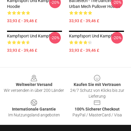
Kampfsport Und Kampfsport
Battletech - The Dancing
-20%
-20%
Hoodie
Urban Mech Pullover Hoodie
33,93 £ - 39,46 £
33,93 £ - 39,46 £
Kampfsport Und Kampfsport
Kampfsport Und Kampfsport
-20%
-20%
33,93 £ - 39,46 £
33,93 £ - 39,46 £
Footer
Weltweiter Versand
Kaufen Sie mit Vertrauen
Wir versenden in über 200 Länder
24/7 Schutz von Klicks bis zur
Lieferung
Internationale Garantie
100% Sicherer Checkout
Im Nutzungsland angeboten
PayPal / MasterCard / Visa