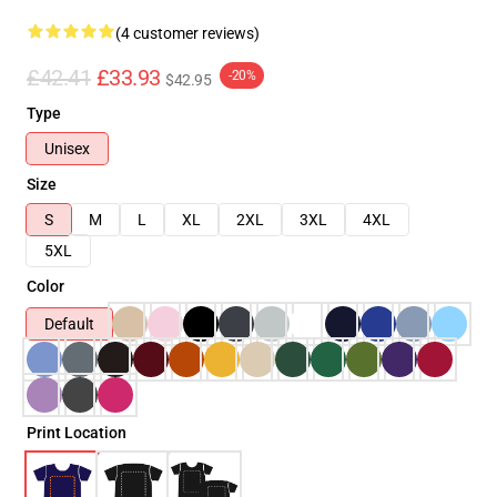
(4 customer reviews)
£42.41
£33.93
-20%
$42.95
Type
Unisex
Size
S
M
L
XL
2XL
3XL
4XL
5XL
Color
Default
Print Location