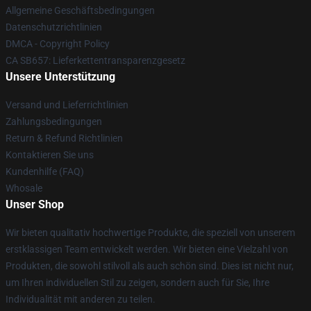
Allgemeine Geschäftsbedingungen
Datenschutzrichtlinien
DMCA - Copyright Policy
CA SB657: Lieferkettentransparenzgesetz
Unsere Unterstützung
Versand und Lieferrichtlinien
Zahlungsbedingungen
Return & Refund Richtlinien
Kontaktieren Sie uns
Kundenhilfe (FAQ)
Whosale
Unser Shop
Wir bieten qualitativ hochwertige Produkte, die speziell von unserem
erstklassigen Team entwickelt werden. Wir bieten eine Vielzahl von
Produkten, die sowohl stilvoll als auch schön sind. Dies ist nicht nur,
um Ihren individuellen Stil zu zeigen, sondern auch für Sie, Ihre
Individualität mit anderen zu teilen.