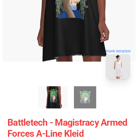
blank template
Battletech - Magistracy Armed
Forces A-Line Kleid