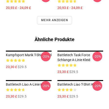
20,93 £ - 24,09 £
20,93 £ - 24,09 £
MEHR ANZEIGEN
Ähnliche Produkte
Kampfsport Marik T-Shirt Kleid
Battletech Task Force
-20%
-20%
Schlange A-Linie Kleid
23,30 £
$29.5
23,30 £
$29.5
Battletech Liao A-Linie Kleid
Battletech Liao T-Shirt Kleid
-20%
-20%
23,30 £
$29.5
23,30 £
$29.5