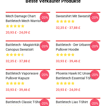
Beste Verkäufer Produkte
Mech Damage Chart
Sweatshirt Mit Sweatshirt
-20%
-20%
Battletech Mech Warrior Fan
32,35 £ - 37,88 £
20,93 £ - 24,09 £
Battletech - Magistrität Von
Battletech - Der Urbanmech
-20%
-20%
Canopus Sweatsirt
Pullover Hoodie
32,35 £ - 37,88 £
33,93 £ - 39,46 £
Battletech Vaporwave
Phoenix Hawk IIC Unseen
-20%
-20%
Pullover Kapuze
Battletech Essential T-Shirt
33,93 £ - 39,46 £
20,93 £ - 24,09 £
Battletech Classic T-Shirt
Battletech Liao T-Shirt
-20%
-20%