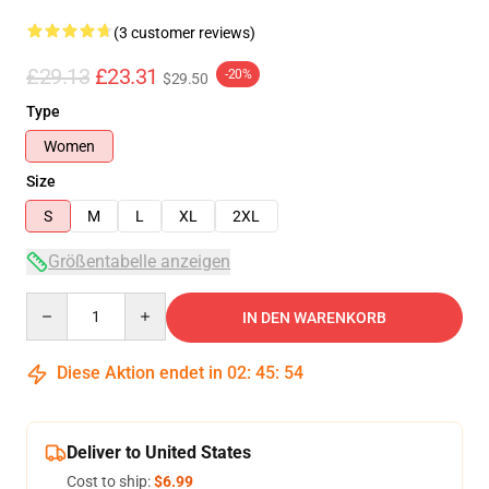
(3 customer reviews)
£29.13
£23.31
-20%
$29.50
Type
Women
Size
S
M
L
XL
2XL
Größentabelle anzeigen
Quantity
IN DEN WARENKORB
Diese Aktion endet in
02
:
45
:
54
Deliver to United States
Cost to ship:
$6.99