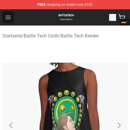
FREE
shipping on orders over $100
Battle Tech Shop - Official Battle Tech Merchandise Store
Open menu
Startseite
/
Battle Tech Cloth
/
Battle Tech Kleider