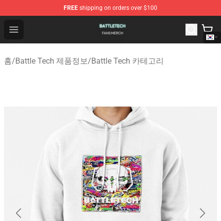
FREE
shipping on orders over $100
Battle Tech Shop - Official Battle Tech Merchandise Store
Open menu
홈
/
Battle Tech 제품정보
/
Battle Tech 카테고리