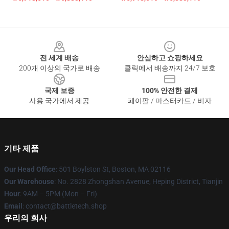
Footer
전 세계 배송
안심하고 쇼핑하세요
200개 이상의 국가로 배송
클릭에서 배송까지 24/7 보호
국제 보증
100% 안전한 결제
사용 국가에서 제공
페이팔 / 마스터카드 / 비자
기타 제품
Our Head Office
: 501 Boylston St, Boston, MA 02116
Our Warehouse
: No. 2828 Zhongshan Avenue, Heping District, Tianjin
Hour
: 9AM – 5PM (Mon – Fri)
Email
: contact@battletech.shop
우리의 회사