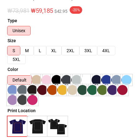
₩73,981
₩59,185
-20%
$42.95
Type
Unisex
Size
S
M
L
XL
2XL
3XL
4XL
5XL
Color
Default
Print Location