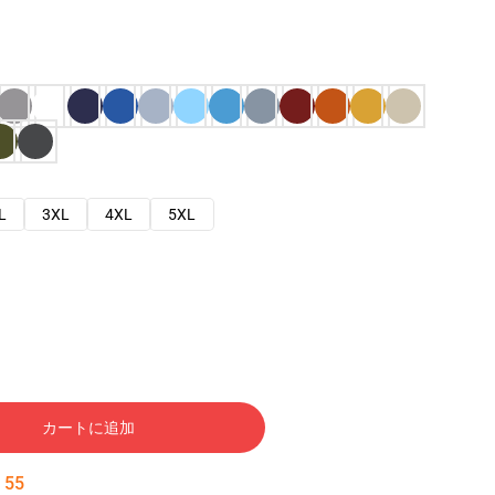
L
3XL
4XL
5XL
カートに追加
:
54