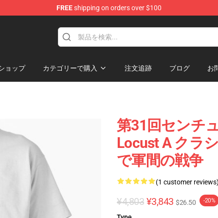
FREE
shipping on orders over $100
ore
ショップ
カテゴリーで購入
注文追跡
ブログ
お
第31回センチュリー
Locust A
で軍間の戦争
(1 customer reviews
¥4,803
¥3,843
-20%
$26.50
Type