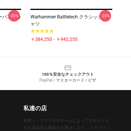
-20%
-20%
ーバンメカ
Warhammer Battletech クラシックTシ
ャツ
￥384,250 - ￥442,250
100％安全なチェックアウト
PayPal / マスターカード / ビザ
私達の店
世界トップクラスのチームによってデザインさ
れた高品質な製品をお届けします。 スタイリッ