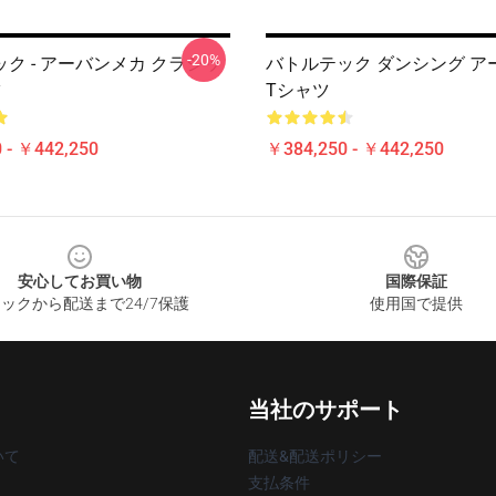
-20%
ク - アーバンメカ クラシッ
バトルテック ダンシング ア
ツ
Tシャツ
 - ￥442,250
￥384,250 - ￥442,250
安心してお買い物
国際保証
ックから配送まで24/7保護
使用国で提供
当社のサポート
いて
配送&配送ポリシー
支払条件