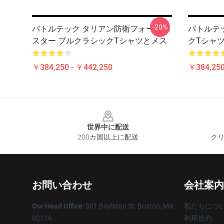
-20%
バトルテック タリアン防衛フォースポ
バトルテッ
スター ブルクラシックTシャツとメス
クTシャ
￥384,250 - ￥442,250
￥384,250
Footer
世界中に配送
200カ国以上に配送
クリ
お問い合わせ
会社案内
Our Head Office
: 501 Boylston St, Boston, MA
私たちにつ
02116
利用規約