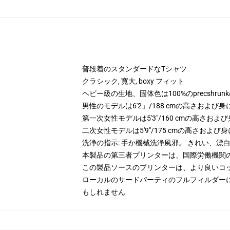
普段着のスタンダードなTシャツ
クラシック, 寛大, boxy フィット
ヘビー級の生地、固体色は100%のprecshrun
男性のモデルは6'2」/188 cmの高さおよ
第一次女性モデルは5'3"/160 cmの高さ
二次女性モデルは5'9"/175 cmの高さおよ
洗浄の指示: 手か機械洗浄風邪。 きれい、
本製品の第三者プリンターは、国際労働機関
この製品ソースのプリンターは、より良いコ
ローカルのサードパーティのフルフィルダー
もしれません