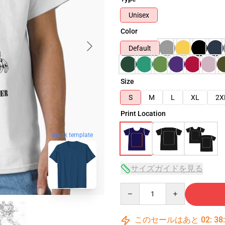
Unisex
Color
Default
Size
S
M
L
XL
2X
Print Location
blank template
サイズガイドを見る
Quantity
このセールはあと
02
:
38