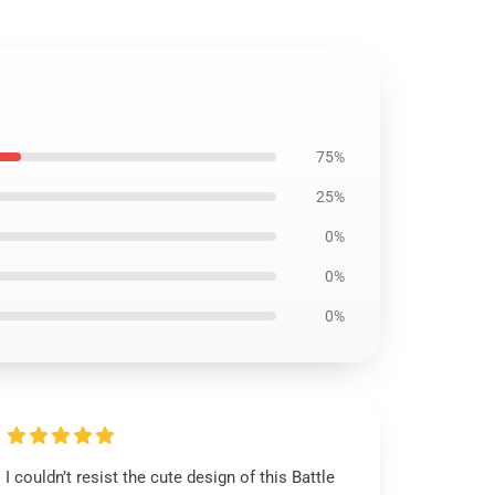
75%
25%
0%
0%
0%
I couldn’t resist the cute design of this Battle