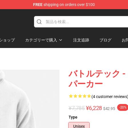
FREE
shipping on orders over $100
ore
ショップ
カテゴリーで購入
注文追跡
ブログ
お
バトルテック 
パーカー
(4 customer reviews
¥7,785
¥6,228
-20%
$42.95
Type
Unisex