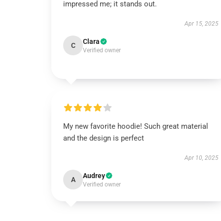
impressed me; it stands out.
Apr 15, 2025
Clara
C
Verified owner
My new favorite hoodie! Such great material
and the design is perfect
Apr 10, 2025
Audrey
A
Verified owner