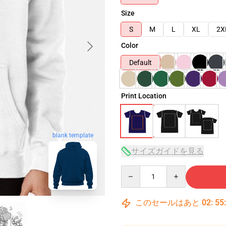
Size
S
M
L
XL
2X
Color
Default
Print Location
blank template
サイズガイドを見る
Quantity
このセールはあと
02
:
55