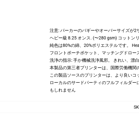
注意: パーカーのバギーやオーバーサイズが
ヘビー級 8.25 オンス. (〜280 gsm) コッ
純色は80%の綿、20%ポリエステルです。 Hea
フロントポーチポケット、マッチングドロー
洗浄の指示: 手か機械洗浄風邪。 きれい、
本製品の第三者プリンターは、国際労働機関
この製品ソースのプリンターは、より良いコ
ローカルのサードパーティのフルフィルダー
もしれません
SK