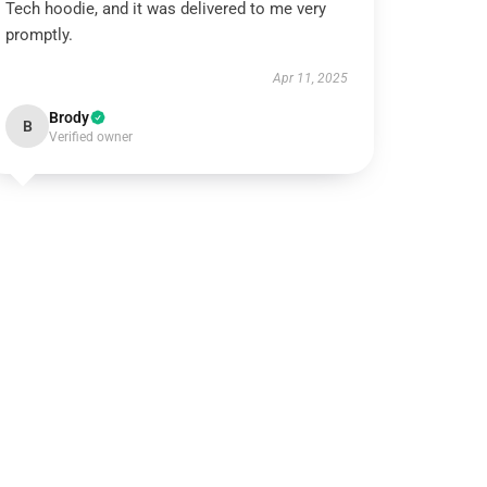
Tech hoodie, and it was delivered to me very
promptly.
Apr 11, 2025
Brody
B
Verified owner