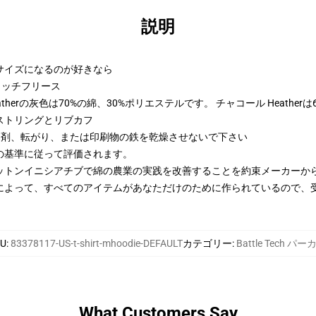
説明
2サイズになるのが好きなら
トンリッチフリース
therの灰色は70%の綿、30%ポリエステルです。 チャコール Heather
ストリングとリブカフ
漂白剤、転がり、または印刷物の鉄を乾燥させないで下さい
の基準に従って評価されます。
ットンイニシアチブで綿の農業の実践を改善することを約束メーカーか
によって、すべてのアイテムがあなただけのために作られているので、
U
:
83378117-US-t-shirt-mhoodie-DEFAULT
カテゴリー
:
Battle Tech パー
What Customers Say