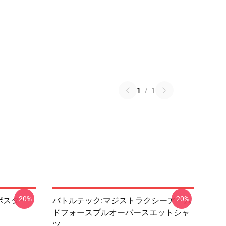
1
/
1
-20%
-20%
 武力ポスター
バトルテック:マジストラクシーアーム
ドフォースプルオーバースエットシャ
ツ