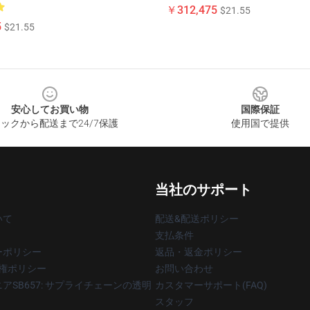
￥312,475
$21.55
5
$21.55
安心してお買い物
国際保証
ックから配送まで24/7保護
使用国で提供
当社のサポート
いて
配送&配送ポリシー
支払条件
ーポリシー
返品・返金ポリシー
著作権ポリシー
お問い合わせ
アSB657: サプライチェーンの透明
カスタマーサポート(FAQ)
スタッフ