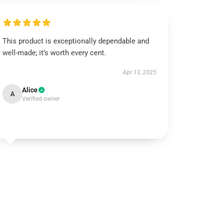
This product is exceptionally dependable and
well-made; it’s worth every cent.
Apr 13, 2025
Alice
A
Verified owner