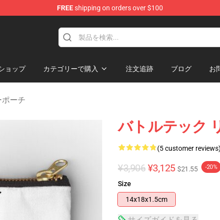
FREE
shipping on orders over $100
ore
ショップ
カテゴリーで購入
注文追跡
ブログ
お
ッパーポーチ
バトルテック 
(5 customer reviews
¥3,906
¥3,125
-20%
$21.55
Size
14x18x1.5cm
サイズガイドを見る