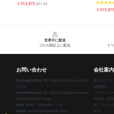
￥312,475
$21.55
￥312,47
Footer
世界中に配送
200カ国以上に配送
クリ
お問い合わせ
会社案内
Our Head Office
: 501 Boylston St, Boston, MA
私たちにつ
02116
利用規約
Our Warehouse
: No. 2828 Zhongshan Avenue,
プライバシ
Heping District, Tianjin
DMCA - 
Hour
: 9AM – 5PM (Mon – Fri)
カリフォルニ
Email
: contact@battletech.shop
性法