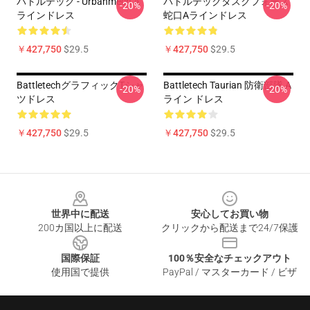
バトルテック - Urbanmech A
バトルテックタスクフォース
-20%
-20%
ラインドレス
蛇口Aラインドレス
￥427,750
$29.5
￥427,750
$29.5
BattletechグラフィックTシャ
Battletech Taurian 防衛部隊 A
-20%
-20%
ツドレス
ライン ドレス
￥427,750
$29.5
￥427,750
$29.5
Footer
世界中に配送
安心してお買い物
200カ国以上に配送
クリックから配送まで24/7保護
国際保証
100％安全なチェックアウト
使用国で提供
PayPal / マスターカード / ビザ