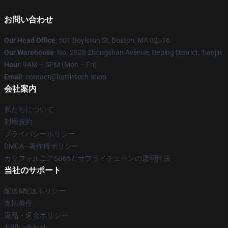
お問い合わせ
Our Head Office
: 501 Boylston St, Boston, MA 02116
Our Warehouse
: No. 2828 Zhongshan Avenue, Heping District, Tianjin
Hour
: 9AM – 5PM (Mon – Fri)
Email
: contact@battletech.shop
会社案内
私たちについて
利用規約
プライバシーポリシー
DMCA - 著作権ポリシー
カリフォルニアSB657: サプライチェーンの透明性法
当社のサポート
配送&配送ポリシー
支払条件
返品・返金ポリシー
お問い合わせ