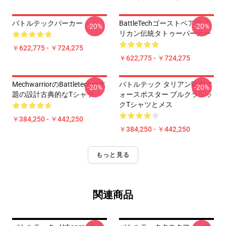
バトルテックパーカー
BattleTechゴーストベアアメ
-20%
-20%
リカン伝統タトゥーパーカー
￥622,775 - ￥724,275
￥622,775 - ￥724,275
MechwarriorのBattletechの主
バトルテック タリアン防衛フ
-20%
-20%
題の設計古典的なTシャツ
ォースポスター ブルクラシッ
クTシャツとメス
￥384,250 - ￥442,250
￥384,250 - ￥442,250
もっと見る
関連商品