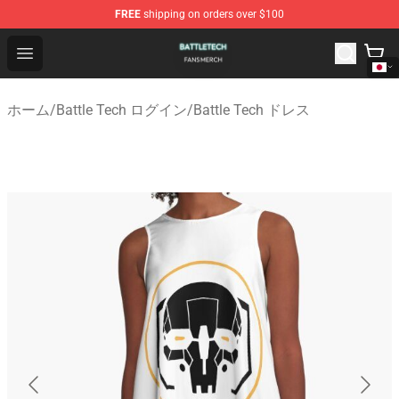
FREE
shipping on orders over $100
Battle Tech Shop - Official Battle Tech Merchandise Store
Open menu
ホーム
/
Battle Tech ログイン
/
Battle Tech ドレス