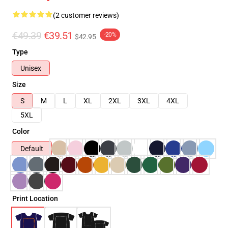
(2 customer reviews)
€49.39
€39.51
-20%
$42.95
Type
Unisex
Size
S
M
L
XL
2XL
3XL
4XL
5XL
Color
Default
Print Location