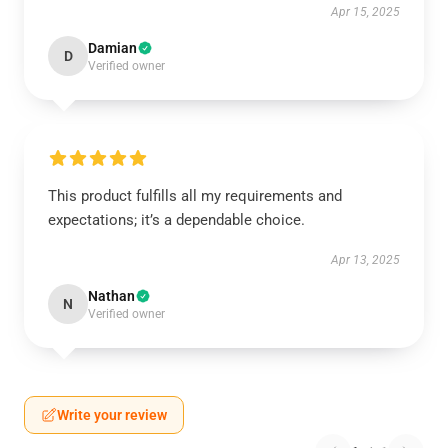
Apr 15, 2025
Damian
D
Verified owner
This product fulfills all my requirements and
expectations; it’s a dependable choice.
Apr 13, 2025
Nathan
N
Verified owner
Write your review