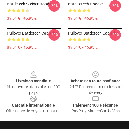
Battletech Steiner Hoodie
Batailletech Hoodie
-20%
-20%
39,51 € - 45,95 €
39,51 € - 45,95 €
Pullover Battletech Capuche
Pullover Battletech Capuche
-20%
-20%
39,51 € - 45,95 €
39,51 € - 45,95 €
Footer
Livraison mondiale
Achetez en toute confiance
Nous livrons dans plus de 200
24/7 Protected from clicks to
pays
delivery
Garantie internationale
Paiement 100% sécurisé
Offert dans le pays d'utilisation
PayPal / MasterCard / Visa