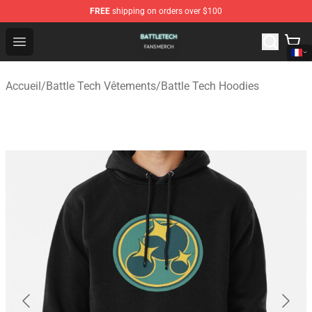
FREE
shipping on orders over $100
Battle Tech Shop - Official Battle Tech Merchandise Store
Open menu
Accueil
/
Battle Tech Vêtements
/
Battle Tech Hoodies