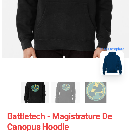
blank template
Battletech - Magistrature De
Canopus Hoodie