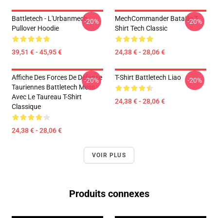
Battletech - L'Urbanmech
MechCommander Bataille T-
-20%
-20%
Pullover Hoodie
Shirt Tech Classic
39,51 € - 45,95 €
24,38 € - 28,06 €
Affiche Des Forces De Défense
T-Shirt Battletech Liao
-20%
-20%
Tauriennes Battletech Mess
Avec Le Taureau T-Shirt
24,38 € - 28,06 €
Classique
24,38 € - 28,06 €
VOIR PLUS
Produits connexes