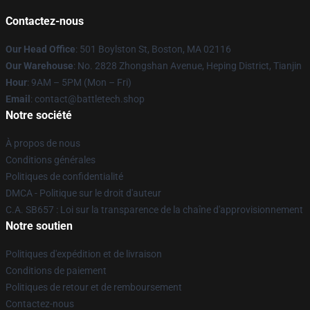
Contactez-nous
Our Head Office
: 501 Boylston St, Boston, MA 02116
Our Warehouse
: No. 2828 Zhongshan Avenue, Heping District, Tianjin
Hour
: 9AM – 5PM (Mon – Fri)
Email
: contact@battletech.shop
Notre société
À propos de nous
Conditions générales
Politiques de confidentialité
DMCA - Politique sur le droit d'auteur
C.A. SB657 : Loi sur la transparence de la chaîne d'approvisionnement
Notre soutien
Politiques d'expédition et de livraison
Conditions de paiement
Politiques de retour et de remboursement
Contactez-nous