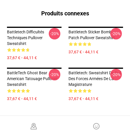
Produits connexes
Battletech Difficultés
Battletech Sticker Bomb
-20%
-20%
Techniques Pullover
Patch Pullover Sweatshirt
Sweatshirt
37,67 € - 44,11 €
37,67 € - 44,11 €
BattleTech Ghost Bear
Battletech: Sweatshirt De Pull
-20%
-20%
American Tatouage Pullover
Des Forces Armées De La
Sweatshirt
Magistrature
37,67 € - 44,11 €
37,67 € - 44,11 €
Footer