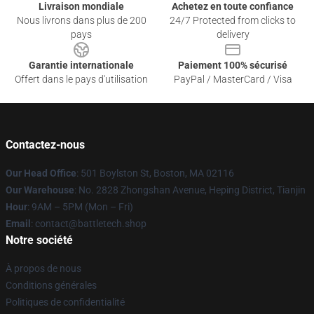
Livraison mondiale
Achetez en toute confiance
Nous livrons dans plus de 200
24/7 Protected from clicks to
pays
delivery
Garantie internationale
Paiement 100% sécurisé
Offert dans le pays d'utilisation
PayPal / MasterCard / Visa
Contactez-nous
Our Head Office
: 501 Boylston St, Boston, MA 02116
Our Warehouse
: No. 2828 Zhongshan Avenue, Heping District, Tianjin
Hour
: 9AM – 5PM (Mon – Fri)
Email
: contact@battletech.shop
Notre société
À propos de nous
Conditions générales
Politiques de confidentialité