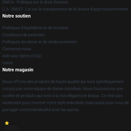
DMCA - Politique sur le droit d'auteur
C.A. SB657 : Loi sur la transparence de la chaîne d'approvisionnement
Notre soutien
Politiques d'expédition et de livraison
Conditions de paiement
Politiques de retour et de remboursement
Contactez-nous
Aide aux clients (FAQ)
Vente
Notre magasin
Nous offrons des produits de haute qualité qui sont spécifiquement
conçus par notre équipe de classe mondiale. Nous fournissons une
variété de produits qui sont à la fois élégants et beaux. Ce n'est pas
seulement pour montrer votre style individuel, mais aussi pour vous de
partager votre individualité avec les autres.