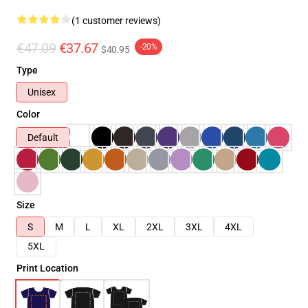
(1 customer reviews)
€47.09
€37.67
-20%
$40.95
Type
Unisex
Color
Default
Size
S
M
L
XL
2XL
3XL
4XL
5XL
Print Location