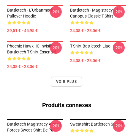
Battletech - L'Urbanmech
Battletech - Magistracy Of
-20%
-20%
Pullover Hoodie
Canopus Classic T-Shirt
39,51 € - 45,95 €
24,38 € - 28,06 €
Phoenix Hawk IIC Invisible
T-Shirt Battletech Liao
-20%
-20%
Battletech T-Shirt Essentiel
24,38 € - 28,06 €
24,38 € - 28,06 €
VOIR PLUS
Produits connexes
Battletech Magistracy Armed
Sweatshirt Battletech Steiner
-20%
-20%
Forces Sweat-Shirt De Pull