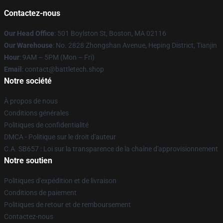
Contactez-nous
Our Head Office
: 501 Boylston St, Boston, MA 02116
Our Warehouse
: No. 2828 Zhongshan Avenue, Heping District, Tianjin
Hour
: 9AM – 5PM (Mon – Fri)
Email
: contact@battletech.shop
Notre société
À propos de nous
Conditions générales
Politiques de confidentialité
DMCA - Politique sur le droit d'auteur
C.A. SB657 : Loi sur la transparence de la chaîne d'approvisionnement
Notre soutien
Politiques d'expédition et de livraison
Conditions de paiement
Politiques de retour et de remboursement
Contactez-nous