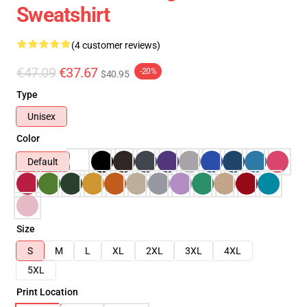
Sweatshirt
(4 customer reviews)
€47.09
€37.67
-20%
$40.95
Type
Unisex
Color
Default
Size
S
M
L
XL
2XL
3XL
4XL
5XL
Print Location