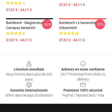
37,67 € - 44,11 €
37,67 € - 44,11 €
Battletech - Magistrature De
Battletech Le Sweatshirt
-20%
-20%
Canopus Sweatsirt
Urbanmech
37,67 € - 44,11 €
37,67 € - 44,11 €
Footer
Livraison mondiale
Achetez en toute confiance
Nous livrons dans plus de 200
24/7 Protected from clicks to
pays
delivery
Garantie internationale
Paiement 100% sécurisé
Offert dans le pays d'utilisation
PayPal / MasterCard / Visa