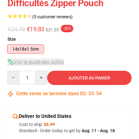
Difficultés Zipper Pouch
(5 customer reviews)
€24.78
€19.83
-20%
$21.55
Size
14x18x1.5cm
Voir le guide des tailles
Quantity
AJOUTER AU PANIER
Cette vente se termine dans
02
:
33
:
54
Deliver to United States
Cost to ship:
$6.99
Standard - Order today to get by
Aug. 11 - Aug. 18