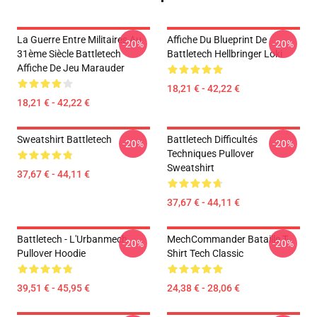
La Guerre Entre Militaires Au
Affiche Du Blueprint De
-20%
-20%
31ème Siècle Battletech
Battletech Hellbringer Loki
Affiche De Jeu Marauder
18,21 € - 42,22 €
18,21 € - 42,22 €
Sweatshirt Battletech
Battletech Difficultés
-20%
-20%
Techniques Pullover
Sweatshirt
37,67 € - 44,11 €
37,67 € - 44,11 €
Battletech - L'Urbanmech
MechCommander Bataille T-
-20%
-20%
Pullover Hoodie
Shirt Tech Classic
39,51 € - 45,95 €
24,38 € - 28,06 €