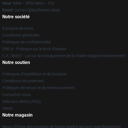
Hour
: 9AM – 5PM (Mon – Fri)
Email
: contact@battletech.shop
Notre société
À propos de nous
Conditions générales
Politiques de confidentialité
DMCA - Politique sur le droit d'auteur
C.A. SB657 : Loi sur la transparence de la chaîne d'approvisionnement
Notre soutien
Politiques d'expédition et de livraison
Conditions de paiement
Politiques de retour et de remboursement
Contactez-nous
Aide aux clients (FAQ)
Vente
Notre magasin
Nous offrons des produits de haute qualité qui sont spécifiquement