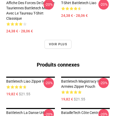
Affiche Des Forces De Défense
T-Shirt Battletech Liao
-20%
-20%
Tauriennes Battletech Mess
Avec Le Taureau T-Shirt
24,38 € - 28,06 €
Classique
24,38 € - 28,06 €
VOIR PLUS
Produits connexes
Battletech Liao Zipper Pouch
Battletech Magistracy Forces
-20%
-20%
Armées Zipper Pouch
19,82 €
$21.55
19,82 €
$21.55
Battletech La Danse Urbaine
BatailleTech Côte Centrale
-20%
-20%