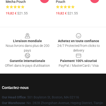
Mecha Pouch
Pouch
19,82 €
$21.55
19,82 €
$21.55
Footer
Livraison mondiale
Achetez en toute confiance
Nous livrons dans plus de 200
24/7 Protected from clicks to
pays
delivery
Garantie internationale
Paiement 100% sécurisé
Offert dans le pays d'utilisation
PayPal / MasterCard / Visa
Contactez-nous
Our Head Office
: 501 Boylston St, Boston, MA 02116
Our Warehouse
: No. 2828 Zhongshan Avenue, Heping District, Tianjin