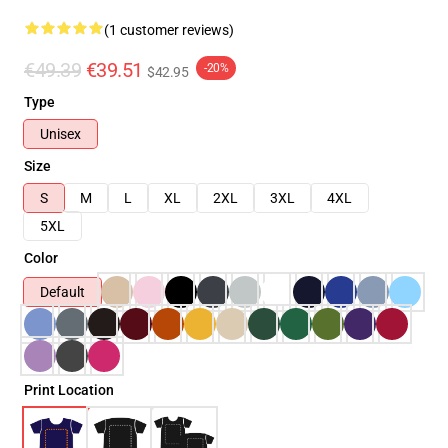
(1 customer reviews)
€49.39
€39.51
-20%
$42.95
Type
Unisex
Size
S
M
L
XL
2XL
3XL
4XL
5XL
Color
Default
Print Location