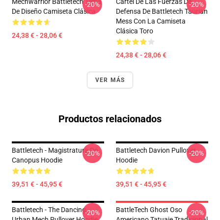
Mechwarrior Battletech Tema
Cartel De Las Fuerzas De
-20%
-20%
De Diseño Camiseta Clásica
Defensa De Battletech Taurian
Mess Con La Camiseta
Clásica Toro
24,38 € - 28,06 €
24,38 € - 28,06 €
VER MÁS
Productos relacionados
Battletech - Magistratura De
Battletech Davion Pullover
-20%
-20%
Canopus Hoodie
Hoodie
39,51 € - 45,95 €
39,51 € - 45,95 €
Battletech - The Dancing
BattleTech Ghost Oso
-20%
-20%
Urban Mech Pullover Hoodie
Americano Tatuaje Tradicional