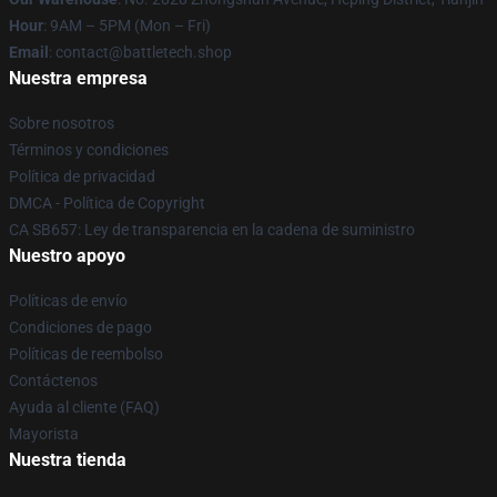
Hour
: 9AM – 5PM (Mon – Fri)
Email
: contact@battletech.shop
Nuestra empresa
Sobre nosotros
Términos y condiciones
Política de privacidad
DMCA - Política de Copyright
CA SB657: Ley de transparencia en la cadena de suministro
Nuestro apoyo
Políticas de envío
Condiciones de pago
Políticas de reembolso
Contáctenos
Ayuda al cliente (FAQ)
Mayorista
Nuestra tienda