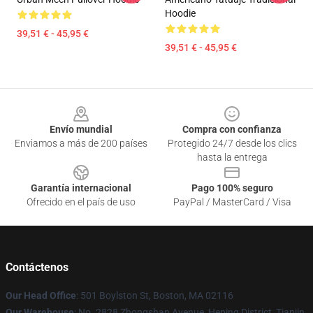
Hoodie
39,51 € - 45,95 €
39,51 € - 45,95 €
Footer
Envío mundial
Compra con confianza
Enviamos a más de 200 países
Protegido 24/7 desde los clics
hasta la entrega
Garantía internacional
Pago 100% seguro
Ofrecido en el país de uso
PayPal / MasterCard / Visa
Contáctenos
Our Head Office
: 501 Boylston St, Boston, MA 02116
Our Warehouse
: No. 2828 Zhongshan Avenue, Heping District, Tianjin