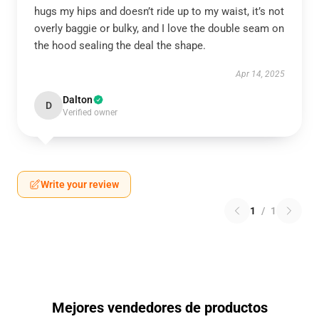
hugs my hips and doesn’t ride up to my waist, it’s not
overly baggie or bulky, and I love the double seam on
the hood sealing the deal the shape.
Apr 14, 2025
Dalton
D
Verified owner
Write your review
1
/
1
Mejores vendedores de productos