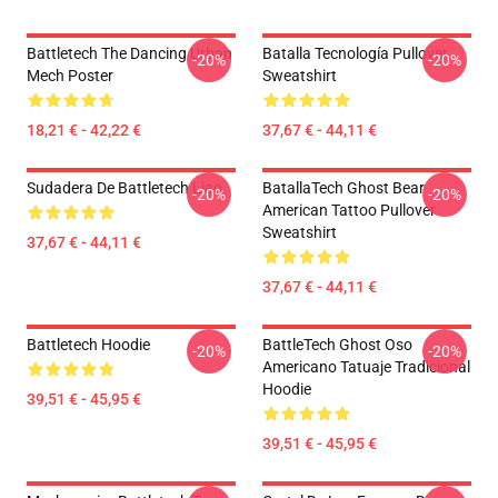
Battletech The Dancing Urban
Batalla Tecnología Pullover
-20%
-20%
Mech Poster
Sweatshirt
18,21 € - 42,22 €
37,67 € - 44,11 €
Sudadera De Battletech Liao
BatallaTech Ghost Bear
-20%
-20%
American Tattoo Pullover
Sweatshirt
37,67 € - 44,11 €
37,67 € - 44,11 €
Battletech Hoodie
BattleTech Ghost Oso
-20%
-20%
Americano Tatuaje Tradicional
Hoodie
39,51 € - 45,95 €
39,51 € - 45,95 €